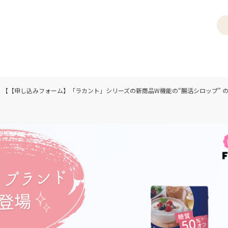
月）【【申し込みフォーム】「ラカント」シリーズの新商品W機能の“腸活シロップ”