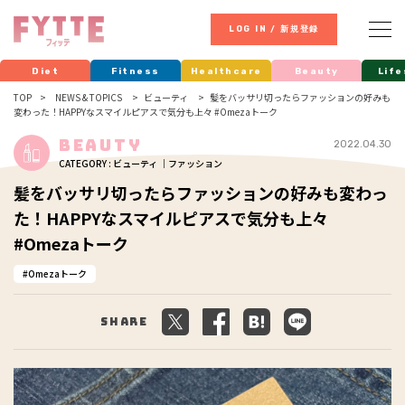
LOG IN / 新規登録
Diet
Fitness
Healthcare
Beauty
Life
TOP
NEWS & TOPICS
ビューティ
髪をバッサリ切ったらファッションの好みも
変わった！HAPPYなスマイルピアスで気分も上々 #Omezaトーク
Beauty
2022.04.30
CATEGORY : ビューティ ｜ファッション
髪をバッサリ切ったらファッションの好みも変わっ
た！HAPPYなスマイルピアスで気分も上々
#Omezaトーク
Omezaトーク
Share