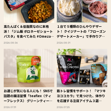
高たんぱく＆低脂質なのに本格
１台で５種類のひんやりデザー
派！「ジム飯 ボロネーゼショート
ト！ クイジナートの「フローズン
パスタ」を食べてみた #Omezaト
デザートメーカー」で手作りアイ
ーク
スを楽しんでみた #Omezaトーク
2026.08.06
2026.08.01
お通じが気になる人にも！ SNSで
筋トレ習慣をサポート！ 『マツキ
話題の腸活習慣「teaflex（ティ
ヨココカラ』で見つけた、体作り
ーフレックス） グリーンティー」
を応援する注目アイテム３選
を試してみた #Omezaトーク
#Omezaトーク
2026.07.31
2026.07.25