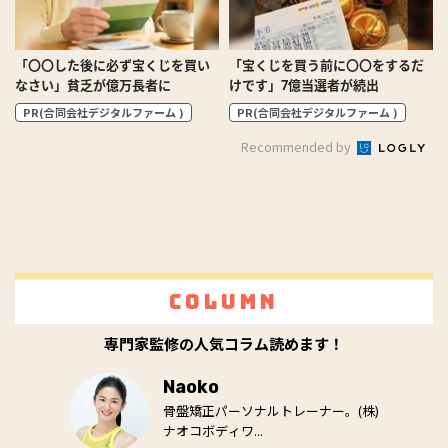
「〇〇した後に必ず宝くじを買い
「宝くじを買う前に〇〇をするだ
なさい」貧乏が億万長者に
けです」7億当選者が続出
PR(合同会社デジタルファーム )
PR(合同会社デジタルファーム )
Recommended by
Column
専門家監修の人気コラム読めます！
Naoko
骨盤矯正パーソナルトレーナー。(株)
ナオコボディワ...