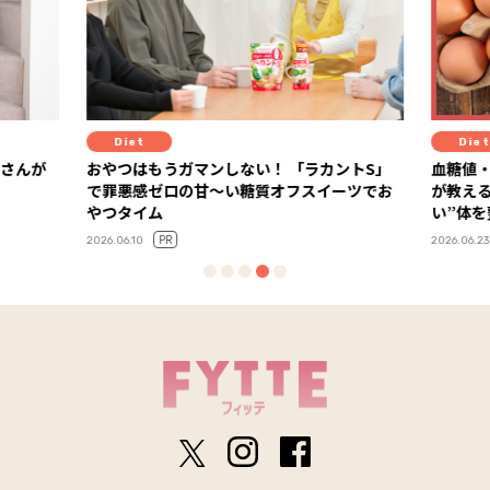
Diet
ラカントS」
血糖値・栄養・満足度がカギ！ 糖尿病専門医
背
スイーツでお
が教える、“血糖値安定×健康コスパが高
ィ
い”体を整える食材の選び方
ー
2026.06.23
202