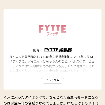
FYTTE 編集部
監修 ：
ダイエット専門誌として1989年に雑誌創刊し、2016年よりWEB
メディアに。ダイエットはもちろんのこと、ヘルスケア、ビュ
ーティなど体の内側からも外側からも美しくかつ健康でいるた
めの体づくりのノウハウを、専門家への取材とともに紹
介。“もっと、ずっと、ヘルシーな私”のキャッチフレーズとと
もに、編集部員も自らさまざまなヘルシーネタを日々お試し
もっと見る
中！
４月に入ったタイミングで、なんとなく新生活モードになる
のは学生時代の名残りなのでしょうか。わたしはそのタイミ