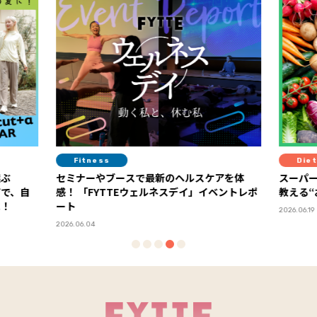
Diet
Die
アを体
スーパーの棚でもう迷わない！ 管理栄養士が
今年の“
教える“おいしさ×健康コスパ”食材の選び方
ルスケア
2026.06.19
2026.06.01