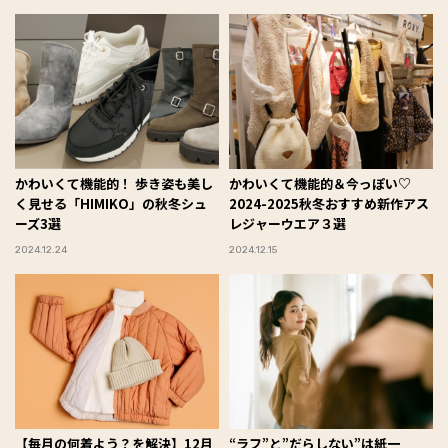
かわいくて機能的！ 歩き姿も美し
かわいくて機能的＆今っぽい♡
く見せる「HIMIKO」の秋冬シュ
2024-2025秋冬おすすめ新作アス
ーズ3選
レジャーウエア３選
2024.12.24
2024.12.15
【毎月の何着よう？を解決】12月
“ラフ”と”だらしない”は紙一