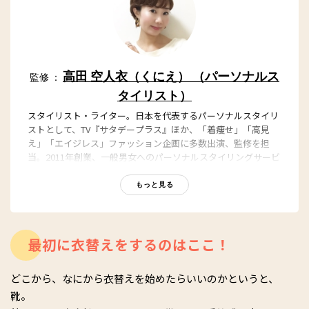
高田 空人衣（くにえ） （パーソナルス
監修 ：
タイリスト）
スタイリスト・ライター。日本を代表するパーソナルスタイリ
ストとして、TV『サタデープラス』ほか、「着痩せ」「高見
え」「エイジレス」ファッション企画に多数出演、監修を担
当。2011年創業、一般男女へのパーソナルスタイリングサービ
スを主宰。広告、芸能人・要人のスタイリング、執筆、講師、
講演と、多方面で活動中。プライベートでは、ジャズダンス歴
もっと見る
20年以上。着たい服がいくつになっても似合う体づくりに、
日々取り組んでいます。
http://onnamind.net/
最初に衣替えをするのはここ！
どこから、なにから衣替えを始めたらいいのかというと、
靴。