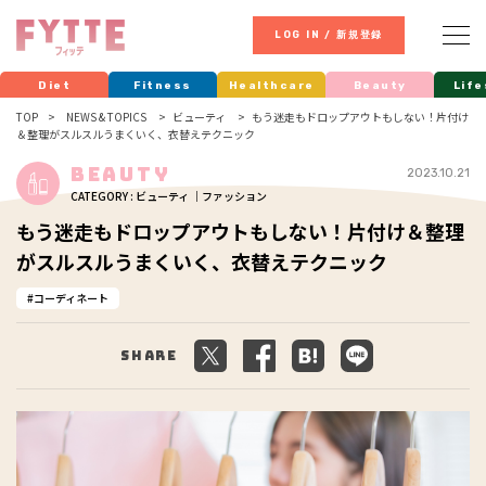
LOG IN / 新規登録
Diet
Fitness
Healthcare
Beauty
Life
TOP
NEWS & TOPICS
ビューティ
もう迷走もドロップアウトもしない！片付け
＆整理がスルスルうまくいく、衣替えテクニック
Beauty
2023.10.21
CATEGORY : ビューティ ｜ファッション
もう迷走もドロップアウトもしない！片付け＆整理
がスルスルうまくいく、衣替えテクニック
コーディネート
Share