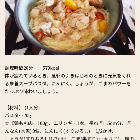
調理時間20分 573kcal
体が疲れているとき、風邪の引きはじめのときに元気をくれ
る栄養スープパスタ。にんにく、しょうが、ごまのパワーを
たっぷり味わいましょう。
【材料】 (1人分)
パスタ…70g
☆《鶏もも肉…100g 、エリンギ…1本、長ねぎ…5cm分、ぎ
んなん(水煮) 3個、にんにく(すりおろし) …1/2かけ、
しょうが(すりおろし)1/2かけ、ごま(半すり) …大さじ1、鷹の