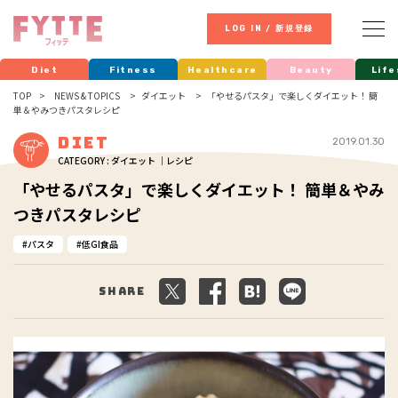
LOG IN / 新規登録
Diet
Fitness
Healthcare
Beauty
Life
TOP
NEWS & TOPICS
ダイエット
「やせるパスタ」で楽しくダイエット！ 簡
単＆やみつきパスタレシピ
Diet
2019.01.30
CATEGORY : ダイエット ｜レシピ
「やせるパスタ」で楽しくダイエット！ 簡単＆やみ
つきパスタレシピ
パスタ
低GI食品
Share