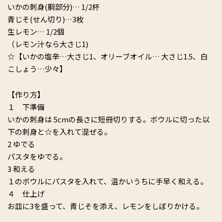
いかの刺身(胴部分)… 1/2杯
青じそ(せん切り)…3枚
生レモン… 1/2個
（レモン汁なら大さじ1)
☆【いかの塩辛…大さじ1、オリーブオイル… 大さじ1.5、白
こしょう…少々】
【作り方】
１ 下準備
いかの刺身は 5cmの長さに短冊切りする。ボウルに切った以
下の刺身と☆を入れて混ぜる。
2 ゆでる
パスタをゆでる。
3 和える
１のボウルにパスタを入れて、温かいうちに手早く和える。
４ 仕上げ
お皿に3を盛って、青じそを添え、レモンをしぼりかける。