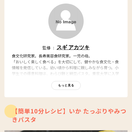
スギ アカツキ
監修 ：
食文化研究家。長寿美容食研究家。一児の母。
「おいしく楽しく食べる」を大切にして、健やかな食文化・食
情報を発信している。幼い頃から料理に親しみながら育つ。小
学生での得意料理は、わらび餅と納豆パスタ。東京大学に入学
後、健康や食への興味がさらに高まり、農学部へ進学。卒業
後、医学分野における食知識を深めたいと思い、同大学院医学
もっと見る
系研究科に進学し、基礎医学、栄養学、細胞情報学などを幅広
く学ぶ。
在院中に「食は科学や理論だけでは語れない」と思い至り、方
向転換。
【簡単10分レシピ】いか たっぷりやみつ
独自で健康食の探求をはじめる。これまでに、食品企業へのコ
きパスタ
ンサルティングを多数手掛けながら、テレビやラジオ、雑誌、
ウェブなどで活躍。とりわけ「女子SPA! 」における食コラムが