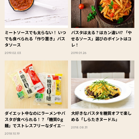
ミートソースでも太らない！ いつ
パスタは太る？はカン違い!? 「や
でも食べられる「作り置き」パス
せるソース」選びのポイントはコ
タソース
レ！
2019.02.03
2019.01.26
ダイエット中なのにラーメンやパ
大好きなパスタを糖質オフで楽し
スタが食べられる！？「糖質0ｇ
める「しらたきヌードル」
麺」でストレスフリーなダイエッ
2018.08.31
ト#Omezaトーク
2018.10.19