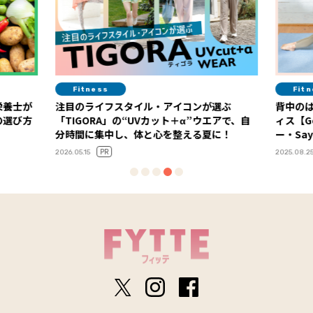
Fitness
Fitness
が
注目のライフスタイル・アイコンが選ぶ
背中のはみ肉
方
「TIGORA」の“UVカット＋α”ウエアで、自
ィス【Goog
分時間に集中し、体と心を整える夏に！
ー・Sayaさん
PR
2026.05.15
2025.08.25