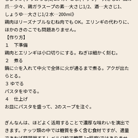
爪…少々、鶏ガラスープの素…大さじ1/2、酒…大さじ1、
しょうゆ…大さじ1/2 水…200ml》
鶏肉はリーズナブルなむね肉でも OK。エリンギの代わりに、
ほかのきのこでも問題ありません。
【作り方】
１ 下準備
鶏肉とエリンギは小口切りにする。ねぎは細かく刻む。
２ 煮る
鍋に☆を入れて中火で全体に火が通るまで煮る。アクが出た
らとる。
３ ゆでる
パスタをゆでる。
４ 仕上げ
お皿にパスタを盛って、2のスープを注ぐ。
ぎんなんは、ほどよく活用することで濃厚な味わいを演出で
きます。ナッツ類の中では糖質を多く含む食材ですが、適量
であれば問題視するレベル(3粒で糖質 1g程度)ではありませ