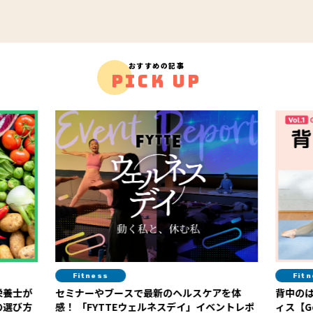
おすすめの記事
PICK UP
Fitness
スで最新のヘルスケアを体
背中のはみ肉解消！ 紙皿１枚ででき
ィス【Google本社エグゼクティブ