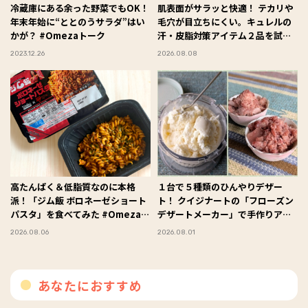
冷蔵庫にある余った野菜でもOK！
肌表面がサラッと快適！ テカリや
年末年始に“ととのうサラダ”はい
毛穴が目立ちにくい。キュレルの
かが？ #Omezaトーク
汗・皮脂対策アイテム２品を試し
てみた #Omezaトーク
2023.12.26
2026.08.08
高たんぱく＆低脂質なのに本格
１台で５種類のひんやりデザー
派！「ジム飯 ボロネーゼショート
ト！ クイジナートの「フローズン
パスタ」を食べてみた #Omezaト
デザートメーカー」で手作りアイ
ーク
スを楽しんでみた #Omezaトーク
2026.08.06
2026.08.01
あなたにおすすめ