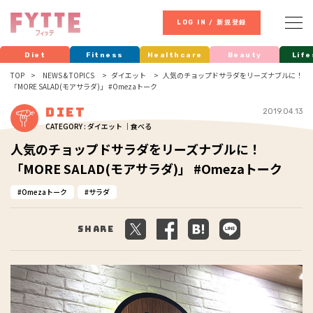
LOG IN / 新規登録
Diet
Fitness
Healthcare
Beauty
Life
TOP
NEWS & TOPICS
ダイエット
人気のチョップドサラダをリーズナブルに！
「MORE SALAD(モアサラダ)」 #Omezaトーク
Diet
2019.04.13
CATEGORY : ダイエット ｜食べる
人気のチョップドサラダをリーズナブルに！
「MORE SALAD(モアサラダ)」 #Omezaトーク
Omezaトーク
サラダ
Share