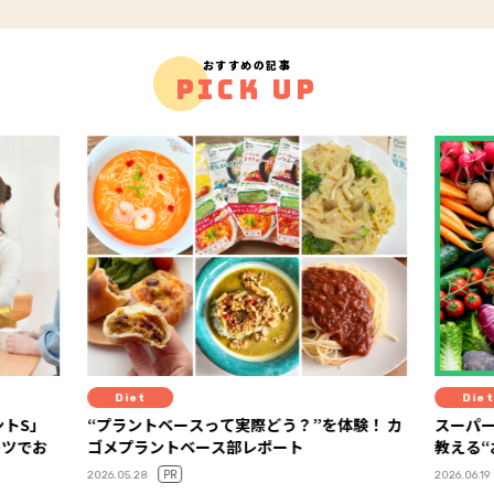
おすすめの記事
PICK UP
Diet
Diet
ントS」
“プラントベースって実際どう？”を体験！ カ
スーパ
ーツでお
ゴメプラントベース部レポート
教える
PR
2026.05.28
2026.06.19