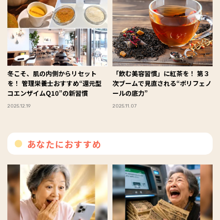
冬こそ、肌の内側からリセット
「飲む美容習慣」に紅茶を！ 第３
を！ 管理栄養士おすすめ“還元型
次ブームで見直される“ポリフェノ
コエンザイムQ10”の新習慣
ールの底力”
2025.12.19
2025.11.07
あなたにおすすめ