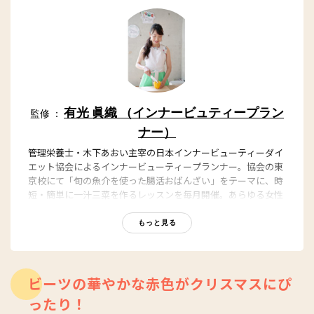
有光 眞織 （インナービュティープラン
監修 ：
ナー）
管理栄養士・木下あおい主宰の日本インナービューティーダイ
エット協会によるインナービューティープランナー。協会の東
京校にて「旬の魚介を使った腸活おばんざい」をテーマに、時
短・簡単に一汁三菜を作るレッスンを毎月開催。あらゆる女性
の「なりたい自分」を叶えるため、高校教師としての進路指導
経験を活かし、インナービューティービジョン手帳講座を開講
もっと見る
するほか、来春、埼玉の自宅でインナービューティーダイエッ
ト２か月基礎プログラム講座開講予定。
ブログ：
https://profile.ameba.jp/ameba/alpacamaori
ビーツの華やかな赤色がクリスマスにぴ
インスタグラム：
https://www.instagram.com/alpacanist_maori
ったり！