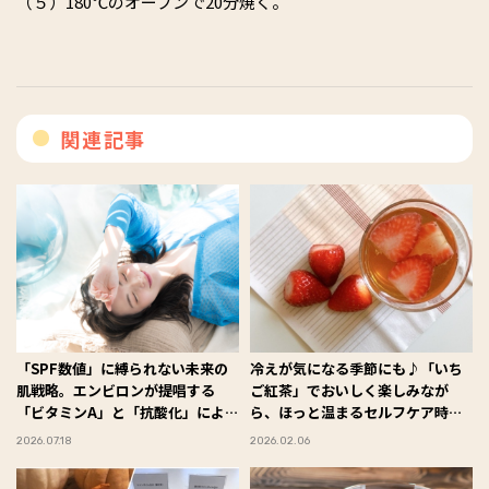
（５）180℃のオーブンで20分焼く。
関連記事
「SPF数値」に縛られない未来の
冷えが気になる季節にも♪「いち
肌戦略。エンビロンが提唱する
ご紅茶」でおいしく楽しみなが
「ビタミンA」と「抗酸化」による
ら、ほっと温まるセルフケア時
新時代のサンケアとは
間 #Omezaトーク
2026.07.18
2026.02.06