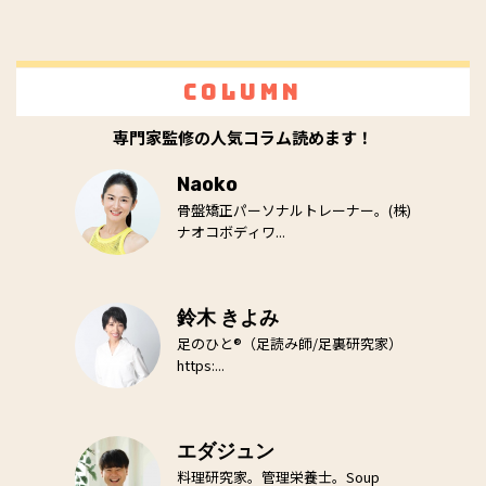
Column
専門家監修の人気コラム読めます！
Naoko
骨盤矯正パーソナルトレーナー。(株)
ナオコボディワ...
鈴木 きよみ
足のひと®（足読み師/足裏研究家）
https:...
エダジュン
料理研究家。管理栄養士。Soup