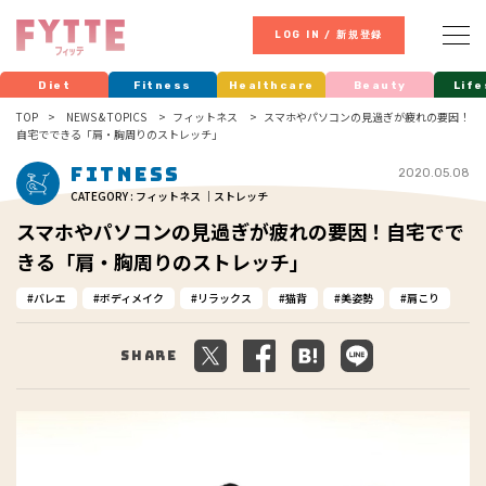
LOG IN / 新規登録
Diet
Fitness
Healthcare
Beauty
Life
TOP
NEWS & TOPICS
フィットネス
スマホやパソコンの見過ぎが疲れの要因！
自宅でできる「肩・胸周りのストレッチ」
Fitness
2020.05.08
CATEGORY : フィットネス ｜ストレッチ
スマホやパソコンの見過ぎが疲れの要因！自宅でで
きる「肩・胸周りのストレッチ」
バレエ
ボディメイク
リラックス
猫背
美姿勢
肩こり
Share