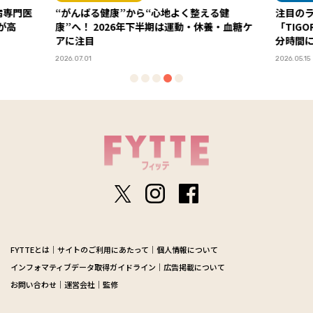
える健
注目のライフスタイル・アイコンが選ぶ
スー
休養・血糖ケ
「TIGORA」の“UVカット＋α”ウエアで、自
教え
分時間に集中し、体と心を整える夏に！
2026.
PR
2026.05.15
FYTTEとは
サイトのご利用にあたって
個人情報について
インフォマティブデータ取得ガイドライン
広告掲載について
お問い合わせ
運営会社
監修