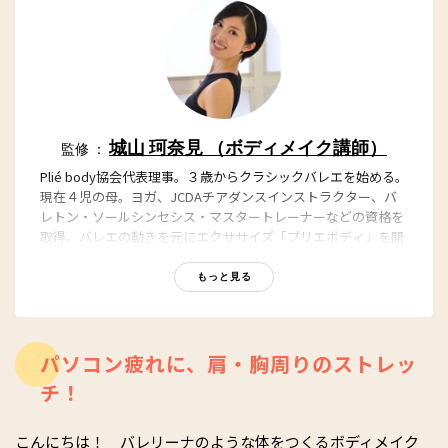
城山 珂奈見 （ボディメイク講師）
監修 ：
Plié body協会代表理事。３歳からクラシックバレエを始める。
現在４児の母。ヨガ、JCDAチアダンスインストラクター、バ
レトン・ソールシンセシス・マスタートレーナーなどの資格を
取得。バレエの動きを元にエクササイズ「プリエボディ」を開
発。2015年に「ミセス日本グランプリ」30代の部でグランプリ
受賞。2017年11月に「Plié body fi tness hiroo」を開業する。
もっと見る
著書『姿勢を直すだけで全身が「上がる」プリボディ エクサ
サイズ』（ユサブル出版）。
Instagram
パソコン疲れに、肩・胸周りのストレッ
Plié Body FITNESS
チ！
こんにちは！ バレリーナのような体をつくるボディメイク