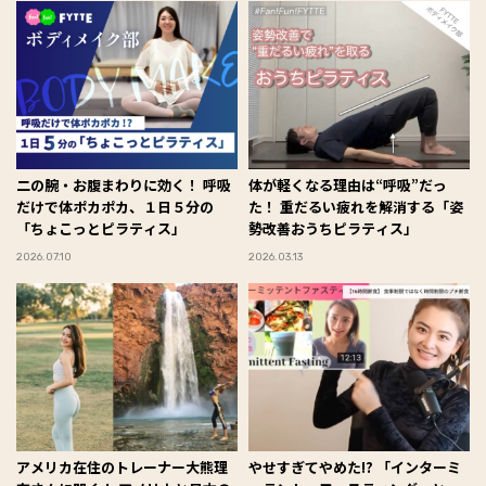
二の腕・お腹まわりに効く！ 呼吸
体が軽くなる理由は“呼吸”だっ
だけで体ポカポカ、１日５分の
た！ 重だるい疲れを解消する「姿
「ちょこっとピラティス」
勢改善おうちピラティス」
2026.07.10
2026.03.13
アメリカ在住のトレーナー大熊理
やせすぎてやめた!? 「インターミ