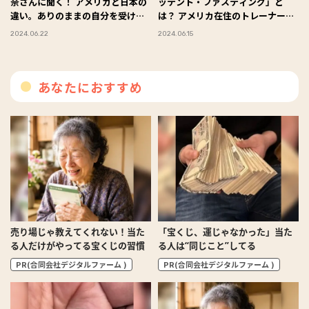
奈さんに聞く！ アメリカと日本の
ッテント・ファスティング」と
違い。ありのままの自分を受け入
は？ アメリカ在住のトレーナー大
れることとは？
熊理奈さんに聞く
2024.06.22
2024.06.15
あなたにおすすめ
売り場じゃ教えてくれない！当た
「宝くじ、運じゃなかった」当た
る人だけがやってる宝くじの習慣
る人は“同じこと”してる
PR(合同会社デジタルファーム )
PR(合同会社デジタルファーム )