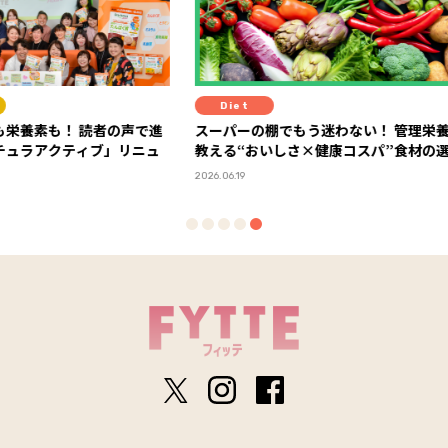
Diet
Diet
の声で進
スーパーの棚でもう迷わない！ 管理栄養士が
血糖値
」リニュ
教える“おいしさ×健康コスパ”食材の選び方
が教え
い”体
2026.06.19
2026.06.23