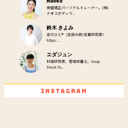
Naoko
骨盤矯正パーソナルトレーナー。(株)
ナオコボディワ...
鈴木 きよみ
足のひと®（足読み師/足裏研究家）
https:...
エダジュン
料理研究家。管理栄養士。Soup
Stock To...
Instagram