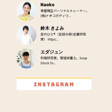
Naoko
骨盤矯正パーソナルトレーナー。
(株)ナオコボディワ...
鈴木 きよみ
足のひと®（足読み師/足裏研究
家） https:...
エダジュン
料理研究家。管理栄養士。Soup
Stock To...
Instagram