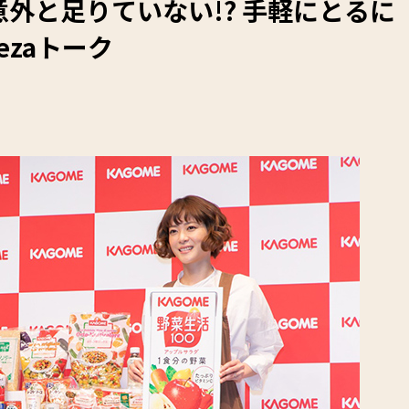
外と足りていない!? 手軽にとるに
ezaトーク