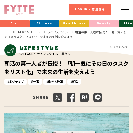
LOG IN / 新規登録
Diet
Fitness
Healthcare
Beauty
Life
TOP
NEWS & TOPICS
ライフスタイル
朝活の第一人者が伝授！ 「朝一気にそ
の日のタスクをリスト化」で未来の生活を変えよう
Lifestyle
2020.06.30
CATEGORY : ライフスタイル ｜暮らし
朝活の第一人者が伝授！ 「朝一気にその日のタスク
をリスト化」で未来の生活を変えよう
ポジティブ
仕事
働き方改革
朝活
Share