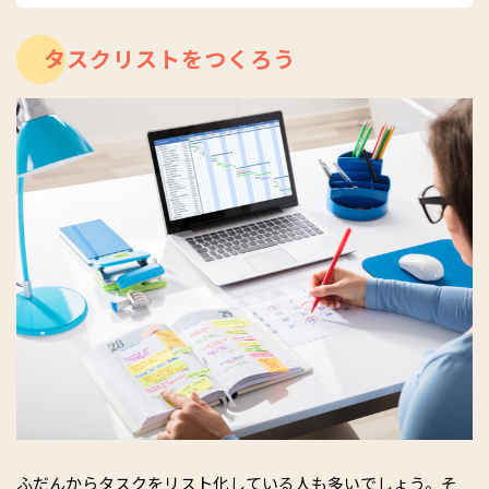
改革による生産性向上、働き方改革のための手法を企業に指導
しているほか、個人向け朝活コミュニティ「
朝キャリ
」を主
タスクリストをつくろう
宰。2020年4月現在4歳となる男児を育てるワーキングマザー。
Twitter、Instagram：@ikedachie
ふだんからタスクをリスト化している人も多いでしょう。そ