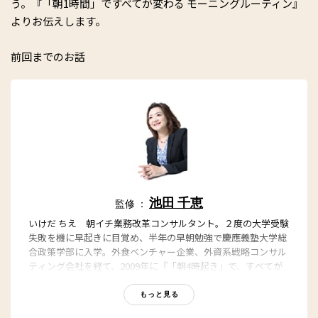
う。『「朝1時間」ですべてが変わる モーニングルーティン』
よりお伝えします。
前回までのお話
池田 千恵
監修 ：
いけだ ちえ 朝イチ業務改革コンサルタント。２度の大学受験
失敗を機に早起きに目覚め、半年の早朝勉強で慶應義塾大学総
合政策学部に入学。外食ベンチャー企業、外資系戦略コンサル
ティング会社を経て、2009年に『「朝4時起き」で、すべてが
うまく回りだす！』(マガジンハウス)を刊行。ベストセラーと
なり、「朝活の第一人者」と呼ばれるようになる。2010年より
もっと見る
朝専用手帳『朝活手帳』をプロデュース。「朝１時間」の業務