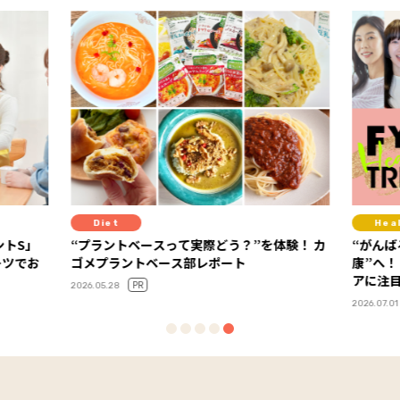
Diet
Hea
ントS」
“プラントベースって実際どう？”を体験！ カ
“がんば
ーツでお
ゴメプラントベース部レポート
康”へ！
アに注
PR
2026.05.28
2026.07.01