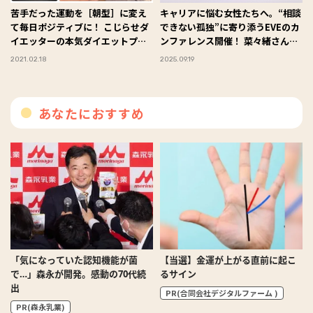
苦手だった運動を［朝型］に変え
キャリアに悩む女性たちへ。“相談
て毎日ポジティブに！ こじらせダ
できない孤独”に寄り添うEVEのカ
イエッターの本気ダイエットプロ
ンファレンス開催！ 菜々緒さん・
グラム＃４
ヒコロヒーさんも登壇
2021.02.18
2025.09.19
あなたにおすすめ
「気になっていた認知機能が菌
【当選】金運が上がる直前に起こ
で…」森永が開発。感動の70代続
るサイン
出
PR(合同会社デジタルファーム )
PR(森永乳業)