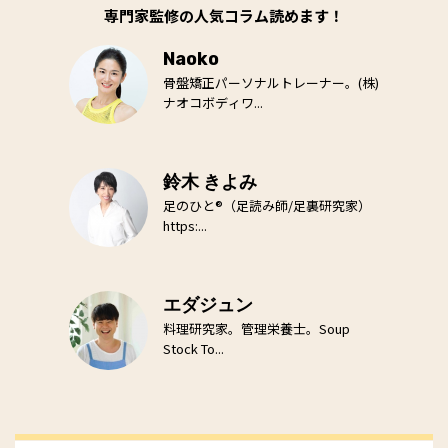
専門家監修の人気コラム読めます！
Naoko
骨盤矯正パーソナルトレーナー。(株)
ナオコボディワ...
鈴木 きよみ
足のひと®（足読み師/足裏研究家）
https:...
エダジュン
料理研究家。管理栄養士。Soup
Stock To...