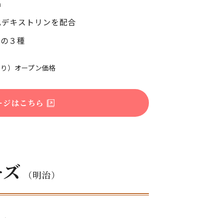
品
化デキストリンを配合
ドの３種
0g当たり）オープン価格
ージはこちら
ーズ
（明治）