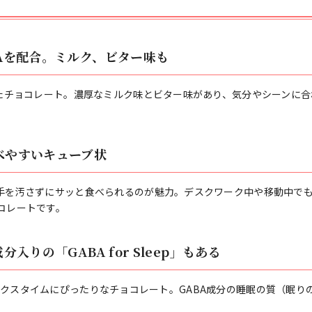
Aを配合。ミルク、ビター味も
したチョコレート。濃厚なミルク味とビター味があり、気分やシーンに
べやすいキューブ状
手を汚さずにサッと食べられるのが魅力。デスクワーク中や移動中で
コレートです。
入りの「GABA for Sleep」もある
前のリラックスタイムにぴったりなチョコレート。GABA成分の睡眠の質（