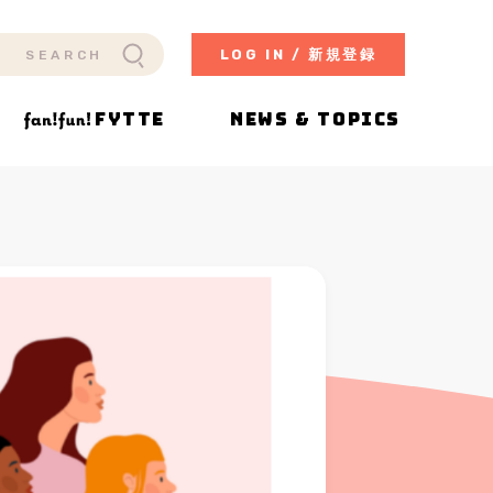
LOG IN / 新規登録
FYTTE
NEWS & TOPICS