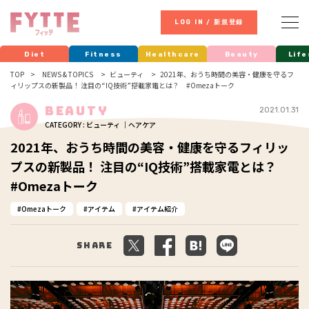
LOG IN / 新規登録
Diet
Fitness
Healthcare
Beauty
Life
TOP
NEWS & TOPICS
ビューティ
2021年、おうち時間の美容・健康を守るフ
ィリップスの新製品！ 注目の“IQ技術”搭載家電とは？ #Omezaトーク
Beauty
2021.01.31
CATEGORY : ビューティ ｜ヘアケア
2021年、おうち時間の美容・健康を守るフィリッ
プスの新製品！ 注目の“IQ技術”搭載家電とは？
#Omezaトーク
Omezaトーク
アイテム
アイテム紹介
Share