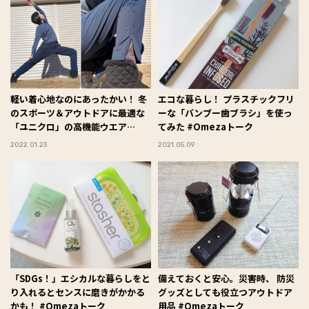
軽い着心地なのにあったかい！ 冬
エコな暮らし！ プラスチックフリ
のスポーツ＆アウトドアに最適な
ーな「バンブー歯ブラシ」を使っ
「ユニクロ」の高機能ウエア
てみた #Omezaトーク
#Omezaトーク
2022.01.23
2021.05.09
「SDGs！」エシカルな暮らしをと
備えておくと安心。災害時、 防災
り入れるとセンスに磨きがかかる
グッズとしても役立つアウトドア
かも！ #Omezaトーク
用品 #Omezaトーク