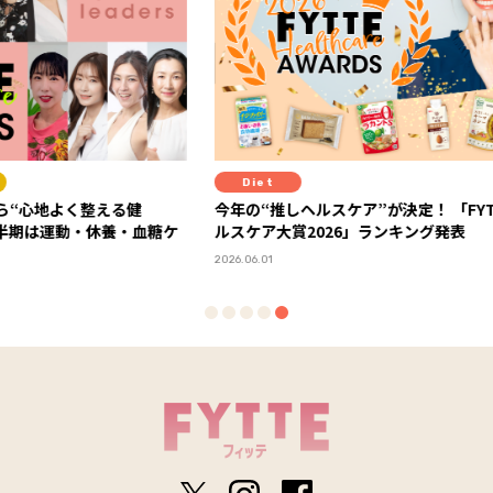
Diet
Hea
健
今年の“推しヘルスケア”が決定！ 「FYTTEヘ
１本で3
・血糖ケ
ルスケア大賞2026」ランキング発表
践する
2026.06.01
2026.07.16