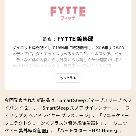
FYTTE 編集部
監修 ：
ダイエット専門誌として1989年に雑誌創刊し、2016年よりWEB
メディアに。ダイエットはもちろんのこと、ヘルスケア、ビュ
ーティなど体の内側からも外側からも美しくかつ健康でいるた
めの体づくりのノウハウを、専門家への取材とともに紹
介。“もっと、ずっと、ヘルシーな私”のキャッチフレーズとと
もに、編集部員も自らさまざまなヘルシーネタを日々お試し
もっと見る
中！
今回発表された新製品は「SmartSleepディープスリープ ヘッ
ドバンド ２」、「SmartSleep スノア サイレンサー」、「フ
ィリップス ヘアドライヤー プレステージ」、「ソニッケアー
プロテクトクリーン＜プラス＞紫外線除菌器付」、「ソニッ
ケアー 紫外線除菌器」、「ハートスタートHS1 Home」、