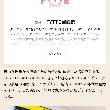
FYTTE 編集部
監修 ：
ダイエット専門誌として1989年に雑誌創刊し、2016年よりWEB
メディアに。ダイエットはもちろんのこと、ヘルスケア、ビュ
ーティなど体の内側からも外側からも美しくかつ健康でいるた
めの体づくりのノウハウを、専門家への取材とともに紹
介。“もっと、ずっと、ヘルシーな私”のキャッチフレーズとと
もに、編集部員も自らさまざまなヘルシーネタを日々お試し
もっと見る
中！
自由が丘駅から徒歩１分の好立地に位置した路面店となる
『LAOX BEAUTY AIRPORT』。“お客さまのコスメ・ビューテ
ィの旅路の場所”をコンセプトに、店内は1960〜70年代の空港
をイメージした店舗で、什器は丸みを帯びたデザイン設計で
した。