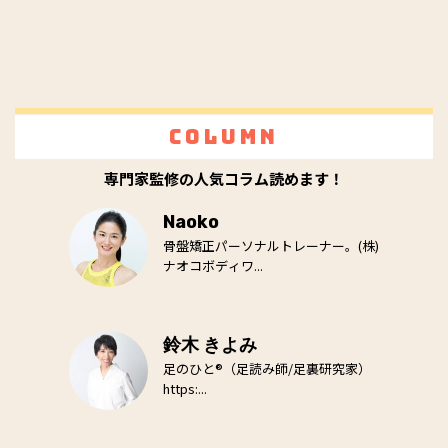
Column
専門家監修の人気コラム読めます！
Naoko
骨盤矯正パーソナルトレーナー。(株)
ナオコボディワ...
鈴木 きよみ
足のひと®（足読み師/足裏研究家）
https:...