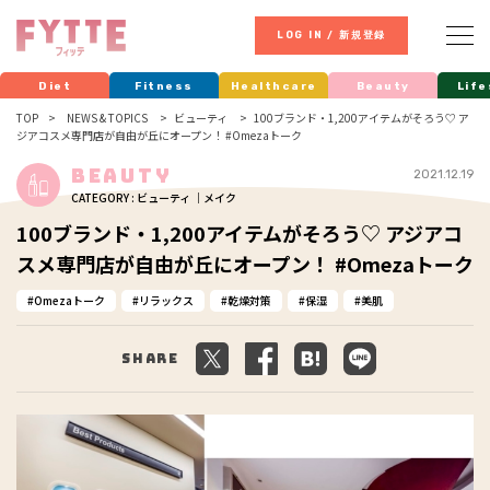
LOG IN / 新規登録
Diet
Fitness
Healthcare
Beauty
Life
TOP
NEWS & TOPICS
ビューティ
100ブランド・1,200アイテムがそろう♡ ア
ジアコスメ専門店が自由が丘にオープン！ #Omezaトーク
Beauty
2021.12.19
CATEGORY : ビューティ ｜メイク
100ブランド・1,200アイテムがそろう♡ アジアコ
スメ専門店が自由が丘にオープン！ #Omezaトーク
Omezaトーク
リラックス
乾燥対策
保湿
美肌
Share