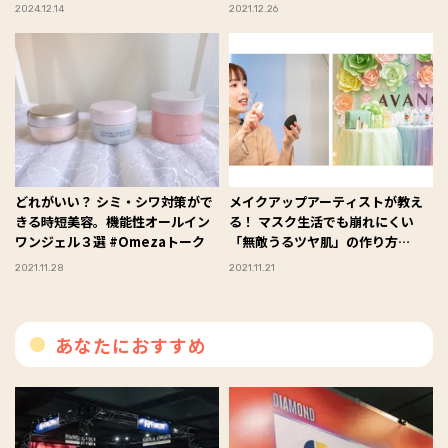
ラーゲンを配合しリニューアル！
2024.12.14
2021.12.26
#Omezaトーク
どれがいい？ シミ・シワ対策がで
メイクアップアーティストが教え
きる時短美容。機能性オールイン
る！ マスク生活でも崩れにくい
ワンジェル３選 #Omezaトーク
「無敵うるツヤ肌」の作り方
#Omezaトーク
2021.11.28
2021.11.21
あなたにおすすめ