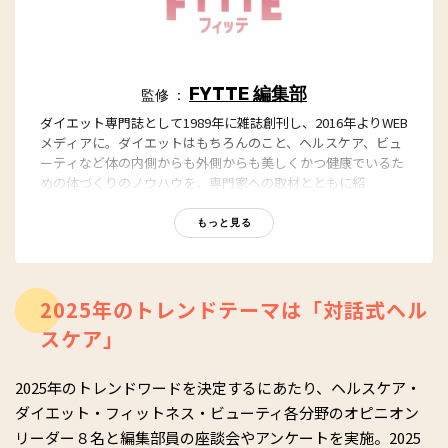
FYTTE 編集部
監修 ：
ダイエット専門誌として1989年に雑誌創刊し、2016年よりWEB
メディアに。ダイエットはもちろんのこと、ヘルスケア、ビュ
ーティなど体の内側からも外側からも美しくかつ健康でいるた
めの体づくりのノウハウを、専門家への取材とともに紹
介。“もっと、ずっと、ヘルシーな私”のキャッチフレーズとと
もに、編集部員も自らさまざまなヘルシーネタを日々お試し
もっと見る
中！
2025年のトレンドテーマは「対話式ヘル
スケア」
2025年のトレンドワードを決定するにあたり、ヘルスケア・
ダイエット・フィットネス・ビューティ各分野のオピニオン
リーダー８名と編集部員の座談会やアンケートを実施。2025