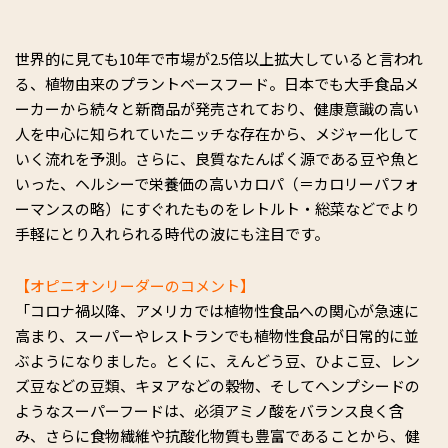
世界的に見ても10年で市場が2.5倍以上拡大していると言われ
る、植物由来のプラントベースフード。日本でも大手食品メ
ーカーから続々と新商品が発売されており、健康意識の高い
人を中心に知られていたニッチな存在から、メジャー化して
いく流れを予測。さらに、良質なたんぱく源である豆や魚と
いった、ヘルシーで栄養価の高いカロパ（＝カロリーパフォ
ーマンスの略）にすぐれたものをレトルト・総菜などでより
手軽にとり入れられる時代の波にも注目です。
【オピニオンリーダーのコメント】
「コロナ禍以降、アメリカでは植物性食品への関心が急速に
高まり、スーパーやレストランでも植物性食品が日常的に並
ぶようになりました。とくに、えんどう豆、ひよこ豆、レン
ズ豆などの豆類、キヌアなどの穀物、そしてヘンプシードの
ようなスーパーフードは、必須アミノ酸をバランス良く含
み、さらに食物繊維や抗酸化物質も豊富であることから、健