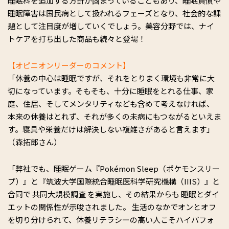
睡眠科を追加する方針が固まっていることもあり、睡眠負債や
睡眠障害は国民病として扱われるフェーズとなり、社会的な課
題として注目度が増していくでしょう。美容分野では、ナイ
トケアを打ち出した商品も続々と登場！
【オピニオンリーダーのコメント】
「休養の中心は睡眠ですが、それをとりまく環境も非常に大
切になっています。そもそも、十分に睡眠をとれる仕事、家
庭、住居、そしてメンタリティなども含めて考えなければ、
本来の休養はとれず、それが多くの未病にもつながるといえま
す。寝具や栄養だけは解決しない複雑さがあると言えます」
（森拓郎さん）
「弊社でも、睡眠ゲーム『Pokémon Sleep（ポケモンスリー
プ）』と『筑波大学国際統合睡眠医科学研究機構（IIIS）』と
合同で 共同大規模調査 を実施し、その結果からも 睡眠とダイ
エットの関係性が示唆されました。 生活のなかでオンとオフ
を切り分けられて、休養リテラシーの高い人こそハイパフォ