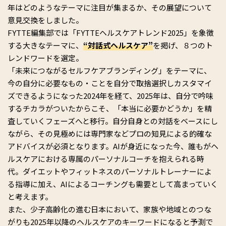
年はどのようなテーマに注目が集まるか、その展望について
意見交換をしました。
FYTTE編集部では「FYTTEヘルスケアトレンド2025」を象徴
する大きなテーマに、
“対話式ヘルスケア”
を掲げ、８つのト
レンドワードを選定。
「未来につながるセルフケアブランディング」をテーマに、
今の自分に必要なもの・ことを自分で取捨選択しカスタマイ
ズできるようになった2024年を経て、2025年は、自分で吟味
するチカラがついたからこそ、「本当に必要かどうか」を精
査していくフェーズへと移行。自分自身との対話をベースにし
ながら、その見極めには専門家などプロの知見による的確な
アドバイスが必須となります。AIが身近になった今、誰もがヘ
ルスケアにおける専属のパーソナルコーチを抱えられる時
代。ダイエットやフィットネスのパーソナルトレーナーによ
る指導に加え、AIによるコーチングも需要として高まっていく
と考えます。
また、少子高齢化の進む日本において、家族や地域とのつな
がりも2025年以降のヘルスケアのキーワードになると予測で