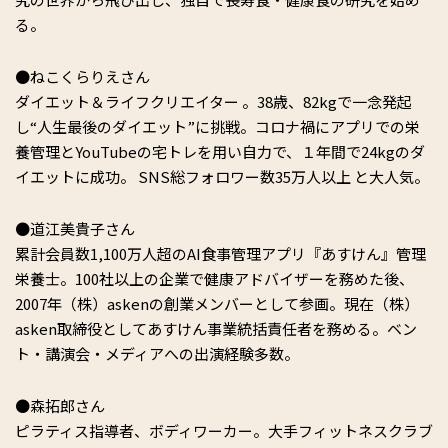
る。
●ねこくらりえさん
ダイエット＆ライフクリエイター 。38歳、82kgで一念発起
し“人生最後のダイエット”に挑戦。コロナ禍にアプリでの栄
養管理とYouTubeの宅トレを用い自力で、１年間で24kgのダ
イエットに成功。 SNS総フォロワー数35万人以上 と大人気。
●道江美貴子さん
累計会員数1,100万人超のAI食事管理アプリ『あすけん』管理
栄養士。100社以上の企業で健康アドバイザーを務めた後、
2007年（株）askenの創業メンバーとして参画。現在（株）
asken取締役としてあすけん事業統括責任者を務める。ベン
ト・講演会・メディアへの出演経験多数。
●森拓郎さん
ピラティス指導者、ボディワーカー。大手フィットネスクラブ