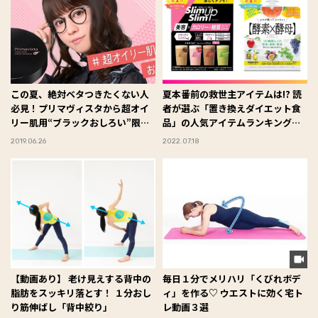
この夏、絶対ベタつきたくない人
夏本番前の救世主アイテムは!? 読
必見！プリマヴィスタから超オイ
者が選ぶ「置き換えダイエット食
リー肌用“ブラックおしろい”限定
品」の人気アイテムランキング
発売
#FYTTE大賞
2019.06.26
2022.07.18
【動画あり】 老け見えする背中の
毎日１分でメリハリ「くびれボデ
脂肪をスッキリ落とす！ １分おし
ィ」を作る♡ ウエストに効く宅ト
り筋伸ばし「背中絞り」
レ動画３選