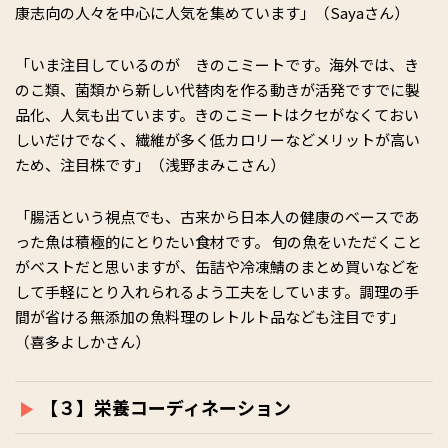
康志向の人々を中心に人気を集めています」（Sayaさん）
「いま注目しているのが きのこミートです。海外では、き
のこ類、菌類から新しい代替肉を作る動きが活発ですでに製
品化、人気も出ています。きのこミートはクセがなくておい
しいだけでなく、繊維が多く低カロリーなどメリットが高い
ため、注目株です」（浅野まみこさん）
「腸活という視点でも、古来から日本人の健康のベースであ
った魚は積極的にとりたい食材です。 旬の魚をいただくこと
がベストだと思いますが、缶詰や冷凍鯖のまとめ買いなどを
して手軽にとり入れられるよう工夫をしています。調理の手
間が省ける無添加の魚料理のレトルト品なども注目です」
（喜多よしかさん）
【３】栄養コーディネーション