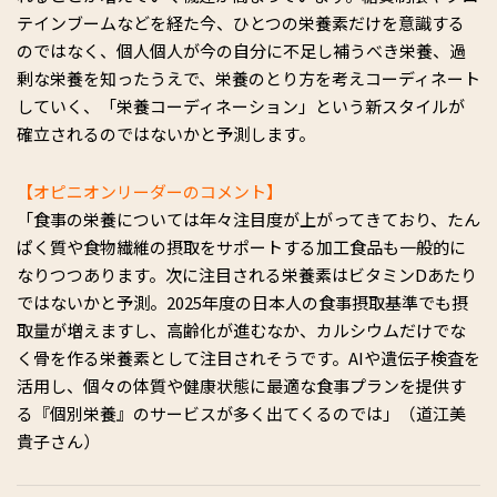
テインブームなどを経た今、ひとつの栄養素だけを意識する
のではなく、個人個人が今の自分に不足し補うべき栄養、過
剰な栄養を知ったうえで、栄養のとり方を考えコーディネート
していく、「栄養コーディネーション」という新スタイルが
確立されるのではないかと予測します。
【オピニオンリーダーのコメント】
「食事の栄養については年々注目度が上がってきており、たん
ぱく質や食物繊維の摂取をサポートする加工食品も一般的に
なりつつあります。次に注目される栄養素はビタミンDあたり
ではないかと予測。2025年度の日本人の食事摂取基準でも摂
取量が増えますし、高齢化が進むなか、カルシウムだけでな
く骨を作る栄養素として注目されそうです。AIや遺伝子検査を
活用し、個々の体質や健康状態に最適な食事プランを提供す
る『個別栄養』のサービスが多く出てくるのでは」（道江美
貴子さん）