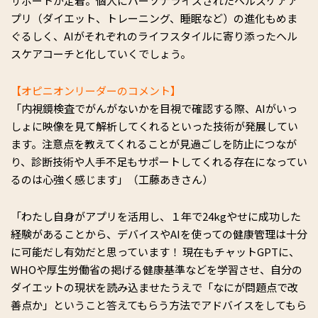
サポートが定着。個人にパーソナライズされたヘルスケアア
プリ（ダイエット、トレーニング、睡眠など）の進化もめま
ぐるしく、AIがそれぞれのライフスタイルに寄り添ったヘル
スケアコーチと化していくでしょう。
【オピニオンリーダーのコメント】
「内視鏡検査でがんがないかを目視で確認する際、AIがいっ
しょに映像を見て解析してくれるといった技術が発展してい
ます。注意点を教えてくれることが見過ごしを防止につなが
り、診断技術や人手不足もサポートしてくれる存在になってい
るのは心強く感じます」（工藤あきさん）
「わたし自身がアプリを活用し、１年で24kgやせに成功した
経験があることから、デバイスやAIを使っての健康管理は十分
に可能だし有効だと思っています！ 現在もチャットGPTに、
WHOや厚生労働省の掲げる健康基準などを学習させ、自分の
ダイエットの現状を読み込ませたうえで「なにが問題点で改
善点か」ということ答えてもらう方法でアドバイスをしてもら