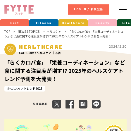
LOG IN / 新規登録
Diet
Fitness
Healthcare
Beauty
Life
TOP
NEWS & TOPICS
ヘルスケア
「らくカロパ食」「栄養コーディネーショ
ン」など食に関する注目度が増す!? 2025年のヘルスケアトレンド予測を大発表！
Healthcare
2024.12.20
CATEGORY : ヘルスケア ｜不調
「らくカロパ食」「栄養コーディネーション」など
食に関する注目度が増す!? 2025年のヘルスケアト
レンド予測を大発表！
ヘルスケアトレンド2025
Share