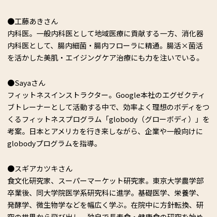
●工藤あきさん
内科医。一般内科医として地域医療に貢献する一方、消化器
内科医として、腸内細菌・腸内フローラに精通。腸活×菌活
を活かした美肌・エイジングケア治療にも力を注いでいる。
●Sayaさん
フィットネスインストラクター。Google本社のエグゼクティ
ブトレーナーとして活動する中で、効率よく理想のボディをつ
くるフィットネスプログラム「globody（グローボディ）」を
考案。日本とアメリカを行き来しながら、企業や一般向けに
globodyプログラムを指導。
●スギアカツキさん
食文化研究家、スーパーマーケット研究家。東京大学農学部
卒業後、同大学院医学系研究科に進学。基礎医学、栄養学、
発酵学、微生物学などを幅広く学ぶ。在院中に方針転換、研
究の世界から飛び出し、独自で長寿食・健康食の研究を始め