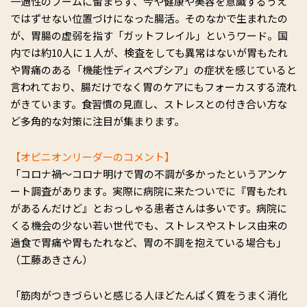
一過性のブームに留まらず、今や健康や美容を意識するうえ
ではずせない位置づけになった腸活。そのなかで生まれたの
が、胃腸の虚弱を指す「ガットフレイル」というワード。国
内では約10人に１人が、検査をしても異常はないが胃もたれ
や胃痛のある「機能性ディスペプシア」の症状を感じていると
言われており、腸だけでなく胃のケアにもフォーカスする流れ
がきています。食習慣の見直し、ストレスとの付き合い方な
ど多角的な対策に注目が集まります。
【オピニオンリーダーのコメント】
「コロナ禍～コロナ明けで胃の不調が多かったというアンケ
ート調査があります。実際に病院に来たついでに『胃もたれ
があるんだけど』とおっしゃる患者さんは多いです。病院に
くる機会の少ない若い世代でも、ストレスやストレス由来の
過食で胃痛や胃もたれなど、胃の不調を抱えている場合も」
（工藤あきさん）
「筋肉がつきづらいと感じる人ほどたんぱく質をうまく消化