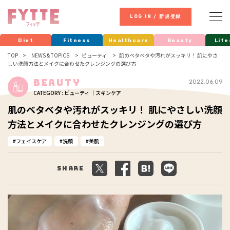
LOG IN / 新規登録
Diet
Fitness
Healthcare
Beauty
Life
TOP
NEWS & TOPICS
ビューティ
肌のベタベタや汚れがスッキリ！ 肌にやさ
しい洗顔方法とメイクに合わせたクレンジングの選び方
Beauty
2022.06.09
CATEGORY : ビューティ ｜スキンケア
肌のベタベタや汚れがスッキリ！ 肌にやさしい洗顔
方法とメイクに合わせたクレンジングの選び方
フェイスケア
洗顔
美肌
Share