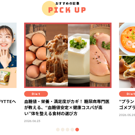
おすすめの記事
PICK UP
Diet
Diet
YTTEヘ
血糖値・栄養・満足度がカギ！ 糖尿病専門医
“プラン
が教える、“血糖値安定×健康コスパが高
ゴメプ
い”体を整える食材の選び方
2026.05.2
2026.06.23