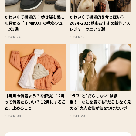
かわいくて機能的！ 歩き姿も美し
かわいくて機能的＆今っぽい♡
く見せる「HIMIKO」の秋冬シュ
2024-2025秋冬おすすめ新作アス
ーズ3選
レジャーウエア３選
2024.12.24
2024.12.15
【毎月の何着よう？を解決】12月
“ラフ”と”だらしない”は紙一
って何着たらいい？ 12月にするこ
重！ なにを着ても”だらしなく見
と、止めること
える”大人女性が気をつけたいポイ
ント
2024.12.08
2024.11.20