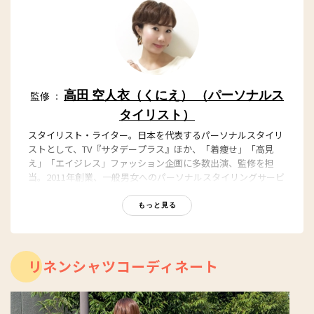
高田 空人衣（くにえ） （パーソナルス
監修 ：
タイリスト）
スタイリスト・ライター。日本を代表するパーソナルスタイリ
ストとして、TV『サタデープラス』ほか、「着痩せ」「高見
え」「エイジレス」ファッション企画に多数出演、監修を担
当。2011年創業、一般男女へのパーソナルスタイリングサービ
スを主宰。広告、芸能人・要人のスタイリング、執筆、講師、
講演と、多方面で活動中。プライベートでは、ジャズダンス歴
もっと見る
20年以上。着たい服がいくつになっても似合う体づくりに、
日々取り組んでいます。
http://onnamind.net/
リネンシャツコーディネート