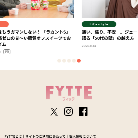
Lifestyle
Diet
ントS」
迷い、焦り、不安…。ジェーン・スーさんが
今年の“
ーツでお
語る「50代の壁」の越え方
ルスケア
2025.11.14
2026.06.01
FYTTEとは
サイトのご利用にあたって
個人情報について