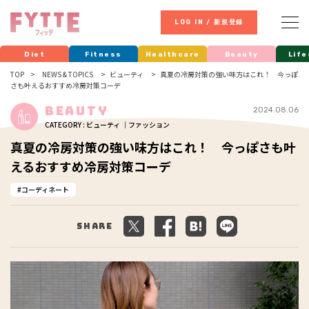
LOG IN / 新規登録
Diet
Fitness
Healthcare
Beauty
Life
TOP
NEWS & TOPICS
ビューティ
真夏の冷房対策の強い味方はこれ！ 今っぽ
さも叶えるおすすめ冷房対策コーデ
Beauty
2024.08.06
CATEGORY : ビューティ ｜ファッション
真夏の冷房対策の強い味方はこれ！ 今っぽさも叶
えるおすすめ冷房対策コーデ
コーディネート
Share