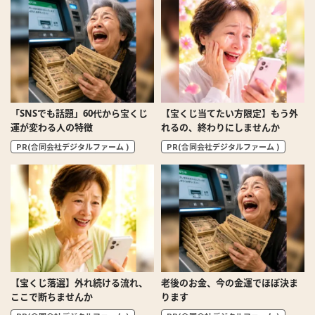
「SNSでも話題」60代から宝くじ
【宝くじ当てたい方限定】もう外
運が変わる人の特徴
れるの、終わりにしませんか
PR(合同会社デジタルファーム )
PR(合同会社デジタルファーム )
【宝くじ落選】外れ続ける流れ、
老後のお金、今の金運でほぼ決ま
ここで断ちませんか
ります