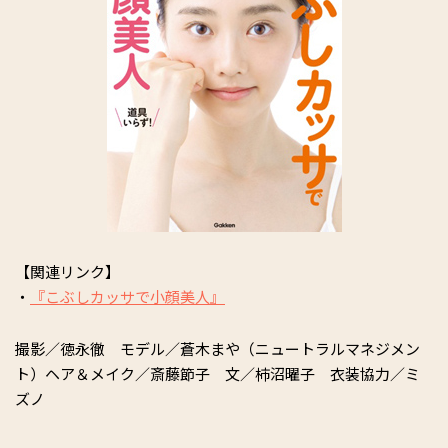
【関連リンク】
・
『こぶしカッサで小顔美人』
撮影／徳永徹 モデル／蒼木まや（ニュートラルマネジメン
ト）ヘア＆メイク／斎藤節子 文／柿沼曜子 衣装協力／ミ
ズノ