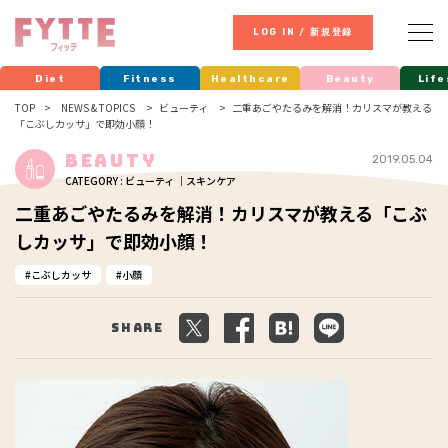
LOG IN / 新規登録
Diet
Fitness
Healthcare
Beauty
Life
TOP
NEWS & TOPICS
ビューティ
二重あごやたるみを解消！カリスマが教える
「こぶしカッサ」で即効小顔！
Beauty
2019.05.04
CATEGORY : ビューティ ｜スキンケア
二重あごやたるみを解消！カリスマが教える「こぶ
しカッサ」で即効小顔！
こぶしカッサ
小顔
Share