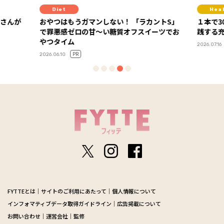
Healthcare
Hea
ントS」
１本で30gのプロテイン！ 美姿勢コーチも実
１杯で
ーツでお
践する充実の高たんぱくライフ
化した
ーアル
PR
2026.07.16
2026.06.29
FYTTEとは
サイトのご利用にあたって
個人情報について
インフォマティブデータ取得ガイドライン
広告掲載について
お問い合わせ
運営会社
監修