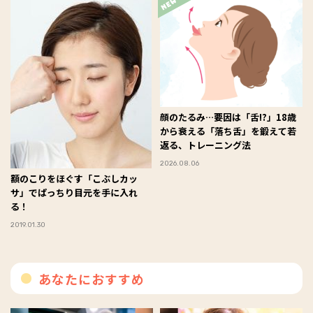
顔のたるみ…要因は「舌!?」18歳
から衰える「落ち舌」を鍛えて若
返る、トレーニング法
2026.08.06
額のこりをほぐす「こぶしカッ
サ」でぱっちり目元を手に入れ
る！
2019.01.30
あなたにおすすめ