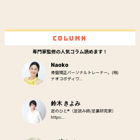
Column
専門家監修の人気コラム読めます！
Naoko
骨盤矯正パーソナルトレーナー。(株)
ナオコボディワ...
鈴木 きよみ
足のひと®（足読み師/足裏研究家）
https:...