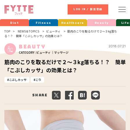
LOG IN / 新規登録
Diet
Fitness
Healthcare
Beauty
Life
TOP
NEWS & TOPICS
ビューティ
筋肉のこりを取るだけで２～３kg落ち
る！？ 簡単「こぶしカッサ」の効果とは？
Beauty
2018.07.21
CATEGORY : ビューティ ｜マッサージ
筋肉のこりを取るだけで２～３kg落ちる！？ 簡単
「こぶしカッサ」の効果とは？
こぶしカッサ
こり
Share