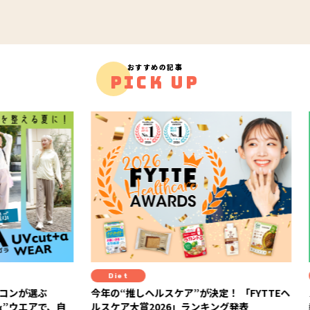
おすすめの記事
PICK UP
Diet
Diet
選ぶ
今年の“推しヘルスケア”が決定！ 「FYTTEヘ
スーパ
アで、自
ルスケア大賞2026」ランキング発表
教える