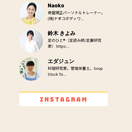
Naoko
骨盤矯正パーソナルトレーナー。
(株)ナオコボディワ...
鈴木 きよみ
足のひと®（足読み師/足裏研究
家） https:...
エダジュン
料理研究家。管理栄養士。Soup
Stock To...
Instagram