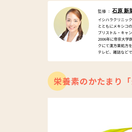
石原 新
監修 ：
イシハラクリニック
とともにメキシコ
ブリストル・キャ
2006年に帝京大
クにて漢方薬処方
テレビ、雑誌など
栄養素のかたまり「