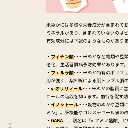
米ぬかには多様な栄養成分が含まれてお
ミネラルがあり、含まれていないのはビ
有効成分には下記のようなものがあり
・
フィチン酸
……米ぬかなど穀類や豆
老化、生活習慣病予防効果があります。
・
フェルラ酸
……米ぬか特有のポリフェ
用が強く、紫外線による肌トラブル脳
・
γ-オリザノール
……米ぬかの脂質に
ロールの吸収を抑えます。血行を促す
・
イノシトール
……穀物のぬかや豆類に
ミン」。肝機能やコレステロール値の
・
GABA
……別名は「γ-アミノ酪酸」