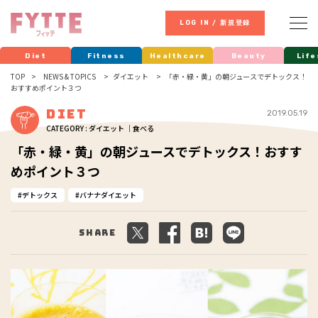
LOG IN / 新規登録
Diet
Fitness
Healthcare
Beauty
Life
TOP
NEWS & TOPICS
ダイエット
「赤・緑・黄」の朝ジュースでデトックス！
おすすめポイント３つ
Diet
2019.05.19
CATEGORY : ダイエット ｜食べる
「赤・緑・黄」の朝ジュースでデトックス！おすす
めポイント３つ
デトックス
バナナダイエット
Share