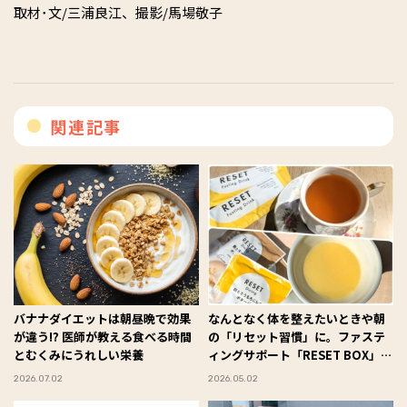
取材･文/三浦良江、撮影/馬場敬子
関連記事
バナナダイエットは朝昼晩で効果
なんとなく体を整えたいときや朝
が違う⁉︎ 医師が教える食べる時間
の「リセット習慣」に。ファステ
とむくみにうれしい栄養
ィングサポート「RESET BOX」を
試してみた #Omezaトーク
2026.07.02
2026.05.02