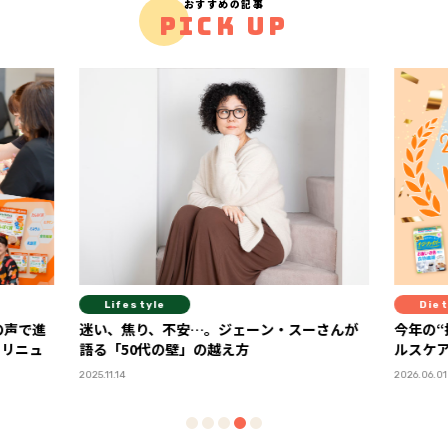
おすすめの記事
PICK UP
Diet
Die
ーさんが
今年の“推しヘルスケア”が決定！ 「FYTTEヘ
血糖値
ルスケア大賞2026」ランキング発表
が教え
い”体
2026.06.01
2026.06.2