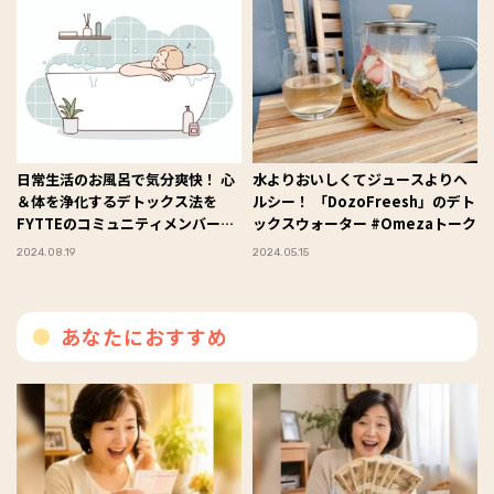
日常生活のお風呂で気分爽快！ 心
水よりおいしくてジュースよりヘ
＆体を浄化するデトックス法を
ルシー！ 「DozoFreesh」のデト
FYTTEのコミュニティメンバーが
ックスウォーター #Omezaトーク
レポート！
2024.08.19
2024.05.15
あなたにおすすめ