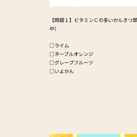
【問題１】ビタミンＣの多いかんきつ類N
中）
□ライム
□ネーブルオレンジ
□グレープフルーツ
□いよかん