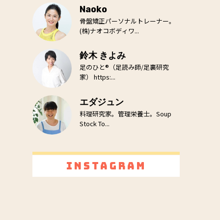
Naoko
骨盤矯正パーソナルトレーナー。
(株)ナオコボディワ...
鈴木 きよみ
足のひと®（足読み師/足裏研究
家） https:...
エダジュン
料理研究家。管理栄養士。Soup
Stock To...
Instagram