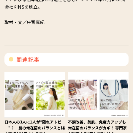
会社KINSを創立。
取材・文／庄司真紀
関連記事
日本人の3人に1人が“隠れアトピ
不調改善、美肌、免疫力アップも
ー”!? 肌の常在菌のバランスと腸
常在菌のバランスがカギ！ 専門家