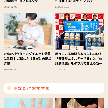
内環境が注目されるワケ
が提案する“菌ケア”とは？
2022.02.09
2022.02.03
米ぬかパウダーのダイエット効果
座っている時間もムダにしない！
に注目！ ご飯にかけるだけの簡単
「安静時エネルギー消費」と「体
習慣
脂肪低減」をダブルで支える新習
慣ヨーグルト
2026.06.16
2026.02.07
あなたにおすすめ