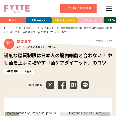
LOG IN / 新規登録
Diet
Fitness
Healthcare
Beauty
Life
TOP
NEWS & TOPICS
ダイエット
過度な糖質制限は日本人の腸内細菌と合わな
い？ やせ菌を上手に増やす「菌ケアダイエット」のコツ
Diet
2022.02.21
CATEGORY : ダイエット ｜食べる
過度な糖質制限は日本人の腸内細菌と合わない？ や
せ菌を上手に増やす「菌ケアダイエット」のコツ
腸内環境
菌活
Share