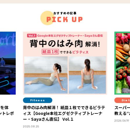
おすすめの記事
PICK UP
ess
Diet
み肉解消！ 紙皿１枚でできるピラテ
スーパーの棚でもう迷わない！
oogle本社エグゼクティブトレーナ
教える“おいしさ×健康コスパ
aさん直伝】 Vol.１
2026.06.19