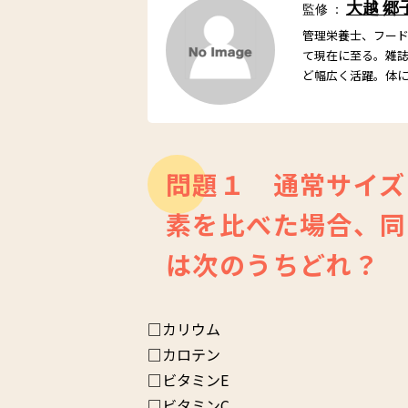
大越 郷
監修 ：
管理栄養士、フー
て現在に至る。雑
ど幅広く活躍。体
問題１ 通常サイズ
素を比べた場合、同
は次のうちどれ？
□カリウム
□カロテン
□ビタミンE
□ビタミンC