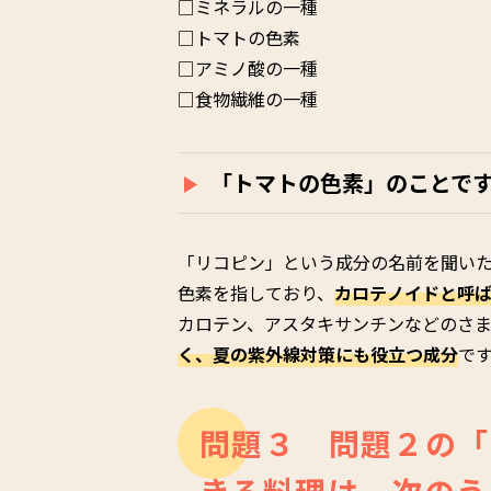
□ミネラルの一種
□トマトの色素
□アミノ酸の一種
□食物繊維の一種
「トマトの色素」のことで
「リコピン」という成分の名前を聞い
色素を指しており、
カロテノイドと呼
カロテン、アスタキサンチンなどのさ
く、夏の紫外線対策にも役立つ成分
で
問題３ 問題２の「
きる料理は、次のう