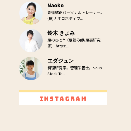
Naoko
骨盤矯正パーソナルトレーナー。
(株)ナオコボディワ...
鈴木 きよみ
足のひと®（足読み師/足裏研究
家） https:...
エダジュン
料理研究家。管理栄養士。Soup
Stock To...
Instagram