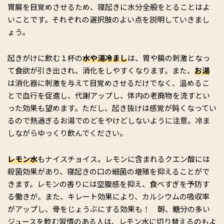
胃腸を目覚めさせるため、寝起きに水分全般をとることはよ
いことです。それぞれの選択肢のよい点を説明していきまし
ょう。
起きがけに飲む１杯の
水や湯冷まし
は、胃や腸の刺激となっ
て食欲が引き出され、消化をしやすくなります。また、
お湯
は消化器に刺激を与えて目覚めさせるだけでなく、温めるこ
とで血行を促進し、代謝アップし、体内の老廃物を流すとい
った効果も望めます。ただし、起き抜けは感覚が鈍くなってい
るので熱過ぎるお湯でのどをやけどしないように注意。冷ま
しながらゆっくり飲んでください。
レモン水
もナイスチョイス。レモンに含まれるクエン酸には
殺菌効果があり、寝起きの口の細菌の増殖を抑えることがで
きます。レモンの香りには空腹感を抑え、食べすぎを予防す
る働きが。また、キレート効果により、カルシウムの吸収率
がアップし、骨をじょうぶにする効果も！ 朝、糖分の多い
ジュースを飲む習慣のある人は、レモン水に切り替えるのもよ