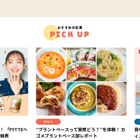
おすすめの記事
PICK UP
Diet
Fit
YTTEヘ
“プラントベースって実際どう？”を体験！ カ
背中の
ゴメプラントベース部レポート
ィス【G