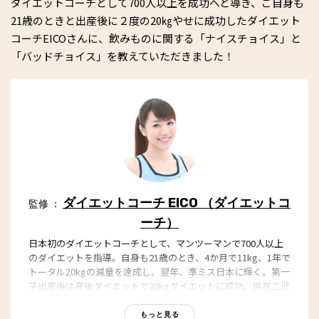
ダイエットコーチとして700人以上を成功へと導き、ご自身も
21歳のときと出産後に２度の20㎏やせに成功したダイエット
コーチEICOさんに、飲みものに関する「ナイスチョイス」と
「バッドチョイス」を教えていただきました！
ダイエットコーチ EICO （ダイエットコ
監修 ：
ーチ）
日本初のダイエットコーチとして、マンツーマンで700人以上
のダイエットを指導。自身も21歳のとき、4か月で11kg、1年で
トータル20kgの減量を達成し、翌年、準ミス日本に輝く。第一
子出産後は産後ダイエットで20kgダイエットに成功。現在二児
の母となり、 産後ダイエット真っ最中。スタイルアップだけで
なく、体力を落とさずにパワフルになれるダイエットを研究
もっと見る