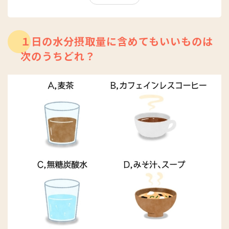
中！
リバウンド率ゼロをキャッチコピーに、徹底的なカウンセリン
グから、生活スタイル、運動経験、体質などを分析し、最短で
最適なダイエット法をコーチング。特に下半身ヤセに定評があ
１日の水分摂取量に含めてもいいものは
る。
次のうちどれ？
著書に『ズボラな人ほど成功する！ママ太り解消ダイエット』
『絶対リバウンドしない！朝・昼・夜のやせルール』『実
録"気づくだけ"ダイエット』『『どうしてもヤセられなかった
人たちが“おデブ習慣"に気づいたらみるみる10kgヤセました』
『どうしてもヤセられなかった人たちが“おデブ習慣"に気づい
たらみるみる10kgヤセましたPREMIUM』『Diet Note』『ダイ
エットコーチEICOの我慢しないヤセ習慣200』など累計65万部
突破。