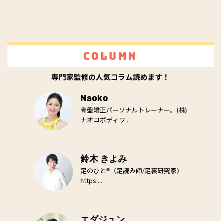
Column
専門家監修の人気コラム読めます！
Naoko
骨盤矯正パーソナルトレーナー。(株)
ナオコボディワ...
鈴木 きよみ
足のひと®（足読み師/足裏研究家）
https:...
エダジュン