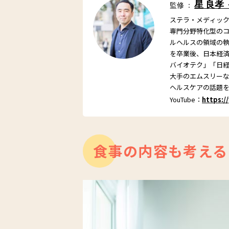
星 良孝
監修 ：
ステラ・メディッ
専門分野特化型の
ルヘルスの領域の
を卒業後、日本経済
バイオテク」「日
大手のエムスリーなど
ヘルスケアの話題
YouTube：
https:/
食事の内容も考える