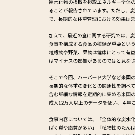
炭水化物の摂取を摂取エネルギー全体の
ることが報告されています。ただし、
で、長期的な体重管理における効果は
加えて、最近の食に関する研究では、
食事を構成する食品の種類が重要とい
粒穀物や野菜、果物は健康にとって有
はマイナスの影響があるのではと見な
そこで今回、ハーバード大学など米国
長期的な体重の変化との関連性を調べ
含む詳細な情報を定期的に集める米国の
成人12万人以上のデータを使い、４年
食事内容については、「全体的な炭水
ぱく質や脂質が多い」「植物性のたん