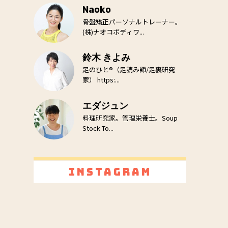
Naoko
骨盤矯正パーソナルトレーナー。
(株)ナオコボディワ...
鈴木 きよみ
足のひと®（足読み師/足裏研究
家） https:...
エダジュン
料理研究家。管理栄養士。Soup
Stock To...
Instagram