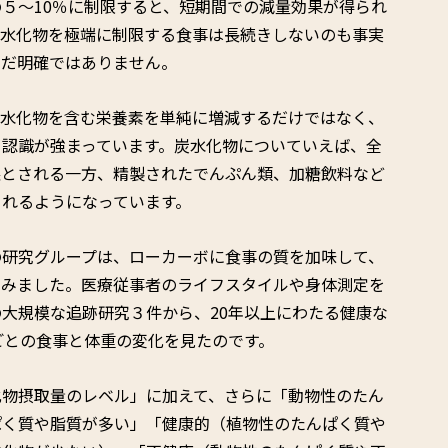
５〜10％に制限すると、短期間での減量効果が得られ
炭水化物を極端に制限する食事は長続きしないのも事実
まだ明確ではありません。
炭水化物を含む栄養素を単純に増減するだけではなく、
う認識が強まっています。炭水化物についていえば、全
益とされる一方、精製されたでんぷん類、加糖飲料など
されるようになっています。
の研究グループは、ローカーボに食事の質を加味して、
てみました。医療従事者のライフスタイルや身体測定を
大規模な追跡研究３件から、20年以上にわたる健康な
ごとの食事と体重の変化を見たのです。
化物摂取量のレベル」に加えて、さらに「動物性のたん
ぱく質や脂質が多い」「健康的（植物性のたんぱく質や