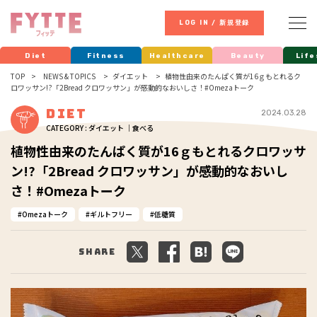
LOG IN / 新規登録
Diet
Fitness
Healthcare
Beauty
Life
TOP
NEWS & TOPICS
ダイエット
植物性由来のたんぱく質が16ｇもとれるク
ロワッサン!?「2Bread クロワッサン」が感動的なおいしさ！#Omezaトーク
Diet
2024.03.28
CATEGORY : ダイエット ｜食べる
植物性由来のたんぱく質が16ｇもとれるクロワッサ
ン!?「2Bread クロワッサン」が感動的なおいし
さ！#Omezaトーク
Omezaトーク
ギルトフリー
低糖質
Share