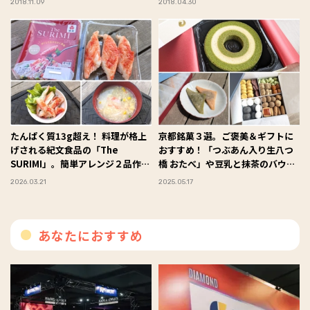
2018.11.09
2018.04.30
たんぱく質13g超え！ 料理が格上
京都銘菓３選。ご褒美＆ギフトに
げされる紀文食品の「The
おすすめ！「つぶあん入り生八つ
SURIMI」。簡単アレンジ２品作っ
橋 おたべ」や豆乳と抹茶のバウー
てみた #Omezaトーク
クーヘン「京ばあむ」、低糖質素
2026.03.21
2025.05.17
材のクッキー缶「朔音-さくの
ね-」 #Omezaトーク
あなたにおすすめ