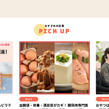
おすすめの記事
PICK UP
Diet
Hea
病専門医
おやつはもうガマンしない！ 「ラカントS」
１杯で