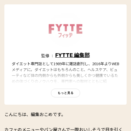
FYTTE 編集部
監修 ：
ダイエット専門誌として1989年に雑誌創刊し、2016年よりWEB
メディアに。ダイエットはもちろんのこと、ヘルスケア、ビュ
ーティなど体の内側からも外側からも美しくかつ健康でいるた
めの体づくりのノウハウを、専門家への取材とともに紹
介。“もっと、ずっと、ヘルシーな私”のキャッチフレーズとと
もに、編集部員も自らさまざまなヘルシーネタを日々お試し
もっと見る
中！
こんにちは、編集おこめです。
カフェのメニューやパン屋さんで一際おいしそうで目を引く