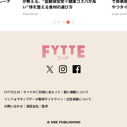
が高
で罪悪感ゼロの甘～い糖質オフスイーツでお
化した
やつタイム
ーアル
PR
2026.06.10
2026.06.29
FYTTEとは
サイトのご利用にあたって
個人情報について
インフォマティブデータ取得ガイドライン
広告掲載について
お問い合わせ
運営会社
監修
© ONE PUBLISHING