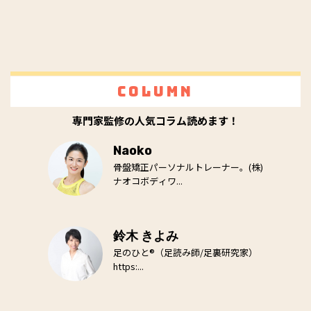
Column
専門家監修の人気コラム読めます！
Naoko
骨盤矯正パーソナルトレーナー。(株)
ナオコボディワ...
鈴木 きよみ
足のひと®（足読み師/足裏研究家）
https:...