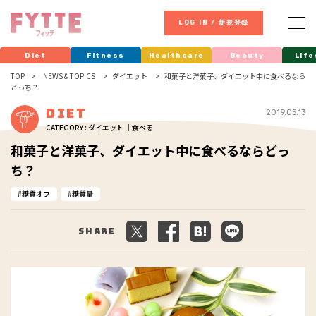
LOG IN / 新規登録
Diet
Fitness
Healthcare
Beauty
Life
TOP
NEWS & TOPICS
ダイエット
和菓子と洋菓子、ダイエット中に食べるなら
どっち？
Diet
2019.05.13
CATEGORY : ダイエット ｜食べる
和菓子と洋菓子、ダイエット中に食べるならどっ
ち？
糖質オフ
糖質量
Share