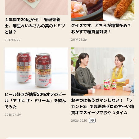
１年間で20kgやせ！ 管理栄養
クイズです。どちらが糖質多め？
士、麻生れいみさんの美のヒミツ
おかずで糖質量対決！
とは？
2019.05.26
2019.05.29
ビール好きが糖質50％オフのビー
おやつはもうガマンしない！ 「ラ
ル「アサヒ ザ・ドリーム」を飲ん
カントS」で罪悪感ゼロの甘～い糖
でみた
質オフスイーツでおやつタイム
2016.04.29
PR
2026.06.10