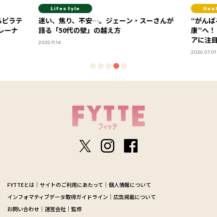
Healthcare
スーさんが
“がんばる健康”から“心地よく整える健
“プ
康”へ！ 2026年下半期は運動・休養・血糖ケ
ゴ
アに注目
2026
2026.07.01
FYTTEとは
サイトのご利用にあたって
個人情報について
インフォマティブデータ取得ガイドライン
広告掲載について
お問い合わせ
運営会社
監修