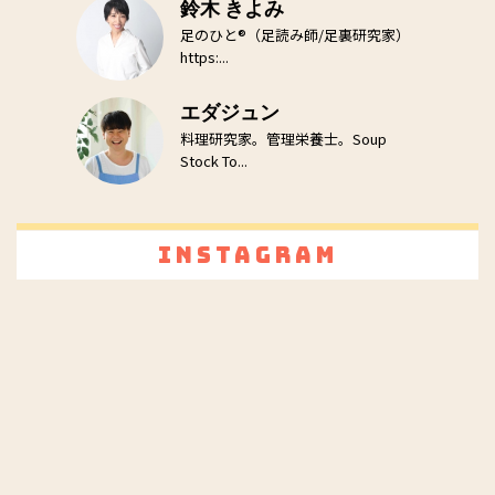
鈴木 きよみ
足のひと®（足読み師/足裏研究家）
https:...
エダジュン
料理研究家。管理栄養士。Soup
Stock To...
Instagram