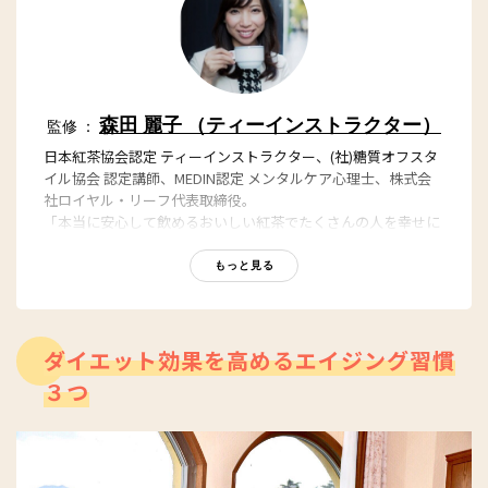
森田 麗子 （ティーインストラクター）
監修 ：
日本紅茶協会認定 ティーインストラクター、(社)糖質オフスタ
イル協会 認定講師、MEDIN認定 メンタルケア心理士、株式会
社ロイヤル・リーフ代表取締役。
「本当に安心して飲めるおいしい紅茶でたくさんの人を幸せに
したい。」という想いから、2017年8月に無添加紅茶専門のテ
ィーブランド「ROYAL LEAF TEA」を立ち上げる。美と健康に
もっと見る
とことんこだわったお茶は女性を中心に支持されている。現在
はティーレシピ監修、紅茶教室、オンライン講座を開催し紅茶
の魅力を多くの人に伝えている。
ダイエット効果を高めるエイジング習慣
ROYAL LEAF TEA
３つ