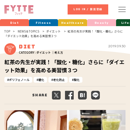
LOG IN / 新規登録
Diet
Fitness
Healthcare
Beauty
Life
TOP
NEWS & TOPICS
ダイエット
紅茶の先生が実践！「酸化・糖化」さらに
「ダイエット効果」を高める美習慣３つ
Diet
2019.09.30
CATEGORY : ダイエット ｜考え方
紅茶の先生が実践！「酸化・糖化」さらに「ダイエ
ット効果」を高める美習慣３つ
ポリフェノール
糖化
老化防止
酸化
Share