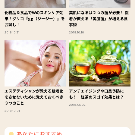
化粧品＆食品でＷのスキンケア効
美肌になるは２つの菌が必要！ 医
果！グリコ『gg（ジージー）』を
者が教える「美肌菌」が増える食
お試し！
事術
2018.10.31
2018.10.10
エステティシャンが教える肌老化
アンチエイジングや口臭予防に
をさせないために覚えておくべき
も！ 紅茶のスゴイ効果とは？
３つのこと
2018.05.02
2018.10.01
あなたにおすすめ