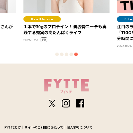
Healthcare
Fit
ーさんが
１本で30gのプロテイン！ 美姿勢コーチも実
注目の
践する充実の高たんぱくライフ
「TIG
分時間
PR
2026.07.16
2026.05.15
FYTTEとは
サイトのご利用にあたって
個人情報について