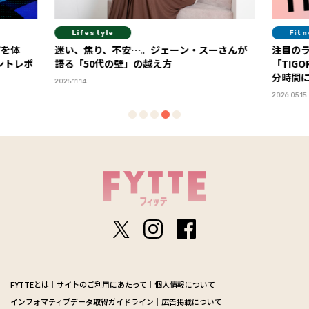
Fitness
Die
ーさんが
注目のライフスタイル・アイコンが選ぶ
スーパ
「TIGORA」の“UVカット＋α”ウエアで、自
教える
分時間に集中し、体と心を整える夏に！
2026.06.19
PR
2026.05.15
FYTTEとは
サイトのご利用にあたって
個人情報について
インフォマティブデータ取得ガイドライン
広告掲載について