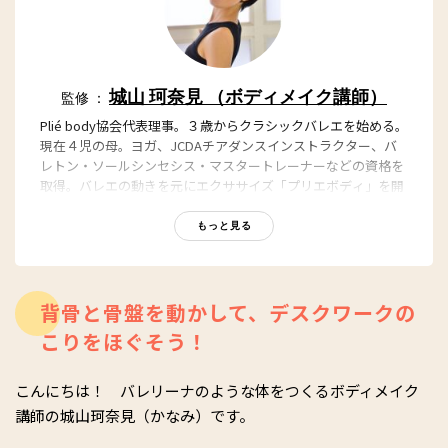
城山 珂奈見 （ボディメイク講師）
監修 ：
Plié body協会代表理事。３歳からクラシックバレエを始める。
現在４児の母。ヨガ、JCDAチアダンスインストラクター、バ
レトン・ソールシンセシス・マスタートレーナーなどの資格を
取得。バレエの動きを元にエクササイズ「プリエボディ」を開
発。2015年に「ミセス日本グランプリ」30代の部でグランプリ
受賞。2017年11月に「Plié body fi tness hiroo」を開業する。
もっと見る
著書『姿勢を直すだけで全身が「上がる」プリボディ エクサ
サイズ』（ユサブル出版）。
Instagram
背骨と骨盤を動かして、デスクワークの
Plié Body FITNESS
こりをほぐそう！
こんにちは！ バレリーナのような体をつくるボディメイク
講師の城山珂奈見（かなみ）です。