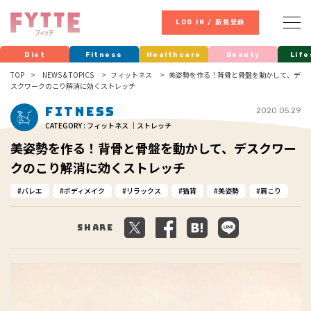
LOG IN / 新規登録
Diet
Fitness
Healthcare
Beauty
Life
TOP
NEWS & TOPICS
フィットネス
美姿勢を作る！背骨と骨盤を動かして、デ
スクワークのこり解消に効くストレッチ
Fitness
2020.05.29
CATEGORY : フィットネス ｜ストレッチ
美姿勢を作る！背骨と骨盤を動かして、デスクワー
クのこり解消に効くストレッチ
バレエ
ボディメイク
リラックス
猫背
美姿勢
肩こり
Share