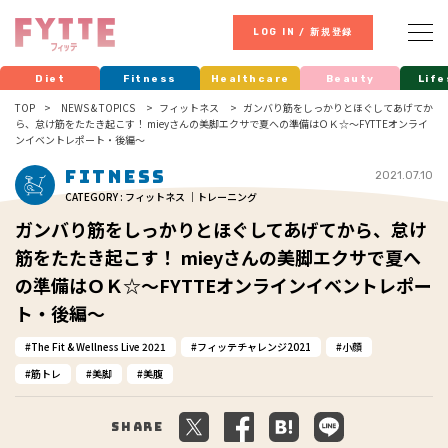
LOG IN / 新規登録
Diet
Fitness
Healthcare
Beauty
Life
TOP
NEWS & TOPICS
フィットネス
ガンバり筋をしっかりとほぐしてあげてか
ら、怠け筋をたたき起こす！ mieyさんの美脚エクサで夏への準備はＯＫ☆～FYTTEオンライ
ンイベントレポート・後編～
Fitness
2021.07.10
CATEGORY : フィットネス ｜トレーニング
ガンバり筋をしっかりとほぐしてあげてから、怠け
筋をたたき起こす！ mieyさんの美脚エクサで夏へ
の準備はＯＫ☆～FYTTEオンラインイベントレポー
ト・後編～
The Fit & Wellness Live 2021
フィッテチャレンジ2021
小顔
筋トレ
美脚
美腹
Share