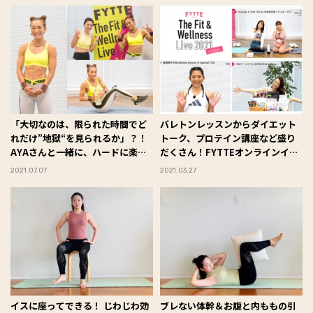
「大切なのは、限られた時間でど
バレトンレッスンからダイエット
れだけ”地獄“を見られるか」？！
トーク、プロテイン講座など盛り
AYAさんと一緒に、ハードに楽し
だくさん！FYTTEオンラインイベ
くボディメイク♡～FYTTEオンラ
ントレポート大公開！
2021.07.07
2021.03.27
インイベントレポート・前編～
イスに座ってできる！ じわじわ効
ブレない体幹＆お腹と内ももの引