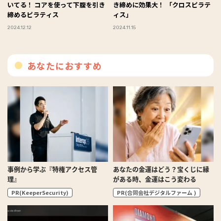
いてる！ コアを使って下腹を引き
き締めに効果大！ 「クロスピラテ
締めるピラティス
ィス」
2024.12.12
2024.11.15
あなたにおすすめ
事例から学ぶ『特権アクセス管
あなたの金運はどう？宝くじに縁
理』
がある時、金運はこう変わる
PR(KeeperSecurity)
PR(合同会社デジタルファーム )