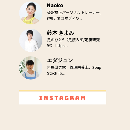
Naoko
骨盤矯正パーソナルトレーナー。
(株)ナオコボディワ...
鈴木 きよみ
足のひと®（足読み師/足裏研究
家） https:...
エダジュン
料理研究家。管理栄養士。Soup
Stock To...
Instagram