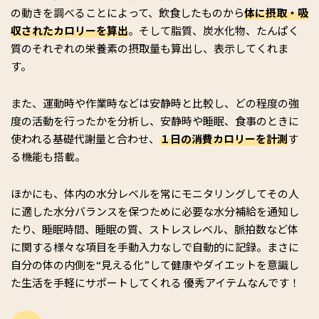
の動きを調べることによって、飲食したものから
体に摂取・吸
収されたカロリーを算出
。そして脂質、炭水化物、たんぱく
質のそれぞれの栄養素の摂取量も算出し、表示してくれま
す。
また、運動時や作業時などは安静時と比較し、どの程度の強
度の活動を行ったかを分析し、安静時や睡眠、食事のときに
使われる基礎代謝量と合わせ、
１日の消費カロリーを計測
す
る機能も搭載。
ほかにも、体内の水分レベルを常にモニタリングしてその人
に適した水分バランスを保つために必要な水分補給を通知し
たり、睡眠時間、睡眠の質、ストレスレベル、脈拍数など体
に関する様々な項目を手動入力なしで自動的に記録。まさに
自分の体の内側を“見える化”して健康やダイエットを意識し
た生活を手軽にサポートしてくれる 優秀アイテムなんです！