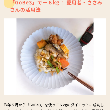
「GoBe3」で－６kg！ 愛用者・ささみ
さんの活用法
昨年５月から「GoBe3」を使って６kgのダイエットに成功し