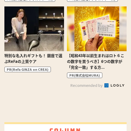
特別な名入れギフトも！ 銀座で選
【昭和43年以前生まれはロト６こ
ぶReFaの上質ケア
の数字を買うべき】6つの数字が
「完全一致」する方...
PR(ReFa GINZA on CREA)
PR(株式会社MURA)
Recommended by
Column