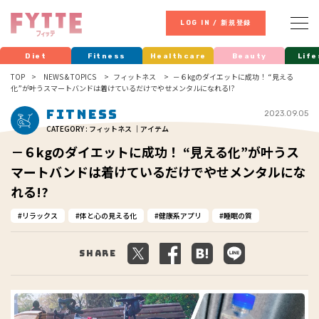
LOG IN / 新規登録
Diet
Fitness
Healthcare
Beauty
Life
TOP
NEWS & TOPICS
フィットネス
－６kgのダイエットに成功！ “見える
化”が叶うスマートバンドは着けているだけでやせメンタルになれる!?
Fitness
2023.09.05
CATEGORY : フィットネス ｜アイテム
－６kgのダイエットに成功！ “見える化”が叶うス
マートバンドは着けているだけでやせメンタルにな
れる!?
リラックス
体と心の見える化
健康系アプリ
睡眠の質
Share