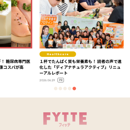
Healthcare
Fit
病専門医
１杯でたんぱく質も栄養素も！ 読者の声で進
背中の
が高
化した「ディアナチュラアクティブ」リニュ
ィス【G
ーアルレポート
ー・Say
PR
2026.06.29
2025.08.2