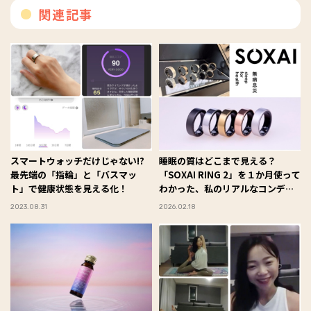
関連記事
スマートウォッチだけじゃない!?
睡眠の質はどこまで見える？
最先端の「指輪」と「バスマッ
「SOXAI RING 2」を１か月使って
ト」で健康状態を見える化！
わかった、私のリアルなコンディ
ション #Omezaトーク
2023.08.31
2026.02.18