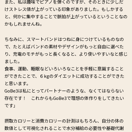
また、私は趣味でピアノを弾くのですが、そのときに少しだ
けストレス値が上がっている印象がありました。もしかする
と、何かに集中することで脈拍が上がっているということなの
かもしれませんね。
ちなみに、スマートバンドはつねに身につけているものなの
で、たとえばバンドの素材やデザインがもっと自由に選べた
り、充電のモチがもっと長くなると、より使いやすいなと感じ
ました。
食事、運動、睡眠などいろいろなことを手軽に意識すること
ができたことで、６kgのダイエットに成功することができた
と思います。
GoBe3は私にとってパートナーのような、なくてはならない
存在です！ これからもGoBe3で理想の体作りをしてきたい
です」
摂取カロリーと消費カロリーの計測はもちろん、自分の体の
数値として可視化されることで水分補給の必要性や基礎代謝