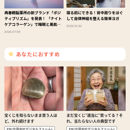
再春館製薬所の新ブランド「ポジ
寝る前にできる！背中周りをほぐ
ティブリズム」を発表！ 「ナイト
して自律神経を整える簡単ヨガ
ケアコラーゲン」で睡眠と美肌、
2022.10.22
UVケアまでサポート
2025.07.08
あなたにおすすめ
宝くじを知らないまま買う人ほ
まだ宝くじ“適当に”買ってる？そ
ど、外れ続けます
れ、当たらない人の典型です
PR(合同会社デジタルファーム)
PR(合同会社デジタルファーム)