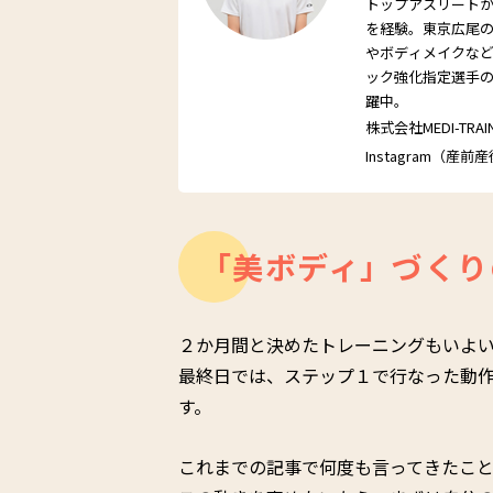
トップアスリート
を経験。東京広尾
やボディメイクな
ック強化指定選手
躍中。
株式会社MEDI-TRAI
Instagram（産前産
「美ボディ」づくり
２か月間と決めたトレーニングもいよ
最終日では、ステップ１で行なった動
す。
これまでの記事で何度も言ってきたこ