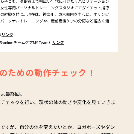
から子ども、高齢者まで幅広い年代に向けたリハビリテーション
の女性専用パーソナルトレーニングスタジオにてダイエット指導
どの経験を持つ。現在は、神奈川、東京都内を中心に、オリンピ
のパーソナルトレーニングや、産前産後ケアの分野など幅広く活
N
リンク
後onlineチームケアMY Team）
リンク
のための動作チェック！
いよ最終回。
作チェックを行い、現状の体の動きや変化を見ていきま
とですが、自分の体を変えたいとか、ヨガポーズやダン