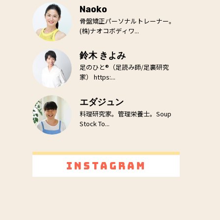
Naoko
骨盤矯正パーソナルトレーナー。
(株)ナオコボディワ...
鈴木 きよみ
足のひと®（足読み師/足裏研究
家） https:...
エダジュン
料理研究家。管理栄養士。Soup
Stock To...
Instagram