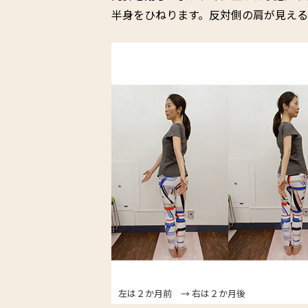
半身をひねります。反対側の肩が見え
左は２か月前 → 右は２か月後