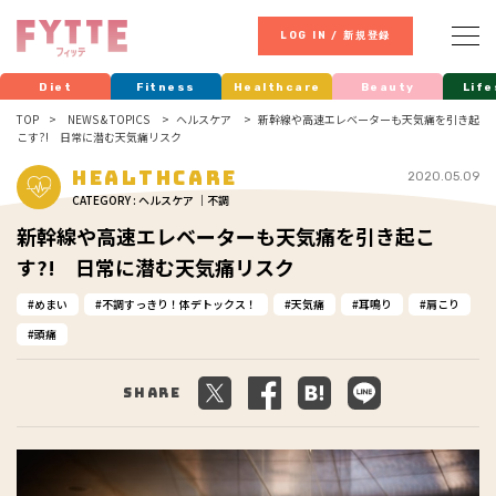
LOG IN / 新規登録
Diet
Fitness
Healthcare
Beauty
Life
TOP
NEWS & TOPICS
ヘルスケア
新幹線や高速エレベーターも天気痛を引き起
こす?! 日常に潜む天気痛リスク
Healthcare
2020.05.09
CATEGORY : ヘルスケア ｜不調
新幹線や高速エレベーターも天気痛を引き起こ
す?! 日常に潜む天気痛リスク
めまい
不調すっきり！体デトックス！
天気痛
耳鳴り
肩こり
頭痛
Share