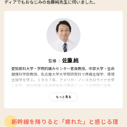
ディアでもおなじみの佐藤純先生に伺いました。
佐藤 純
監修 ：
愛知医科大学・学際的痛みセンター客員教授。中部大学・生命
健康科学部教授。名古屋大学大学院研究科で疼痛生理学、環境
生理学を学ぶ。１９８７年、アメリカ・ノースカロライナ大学
に留学。慢性疼痛と自律神経系の関係についての研究に従事。
名古屋大学教授を経て、現職。愛知医科大学病院・痛みセンタ
ーに、日本初の「気象病・天気痛外来」を開設。天気痛研究、
もっと見る
診療の第一人者で、メディアでも活躍。『天気痛 つらい痛
み・不安の原因と治療法』（光文社新書）など著書多数。
新幹線を降りると「疲れた」と感じる理