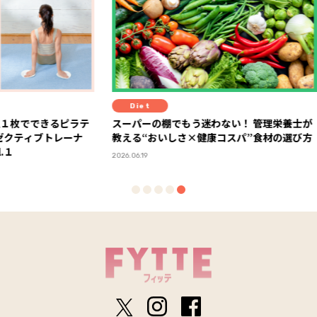
Diet
Diet
るピラテ
スーパーの棚でもう迷わない！ 管理栄養士が
“プラン
トレーナ
教える“おいしさ×健康コスパ”食材の選び方
ゴメプ
2026.06.19
2026.05.2