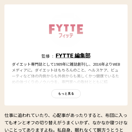
FYTTE 編集部
監修 ：
ダイエット専門誌として1989年に雑誌創刊し、2016年よりWEB
メディアに。ダイエットはもちろんのこと、ヘルスケア、ビュ
ーティなど体の内側からも外側からも美しくかつ健康でいるた
めの体づくりのノウハウを、専門家への取材とともに紹
介。“もっと、ずっと、ヘルシーな私”のキャッチフレーズとと
もに、編集部員も自らさまざまなヘルシーネタを日々お試し
もっと見る
中！
仕事に追われていたり、心配事があったりすると、布団に入っ
てもオンとオフの切り替えがうまくいかず、なかなか寝つけな
いことってありますよね。私自身、眠れなくて朝方うとうと