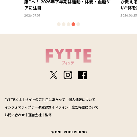
康”へ！ 2026年下半期は運動・休養・血糖ケ
が教える
アに注目
い”体を
2026.07.01
2026.06.23
FYTTEとは
サイトのご利用にあたって
個人情報について
インフォマティブデータ取得ガイドライン
広告掲載について
お問い合わせ
運営会社
監修
© ONE PUBLISHING