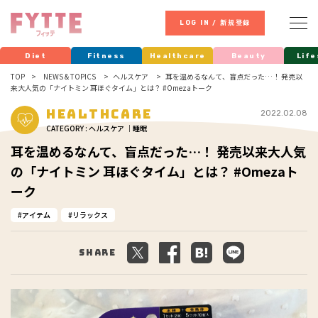
LOG IN / 新規登録
Diet
Fitness
Healthcare
Beauty
Life
TOP
NEWS & TOPICS
ヘルスケア
耳を温めるなんて、盲点だった…！ 発売以
来大人気の「ナイトミン 耳ほぐタイム」とは？ #Omezaトーク
Healthcare
2022.02.08
CATEGORY : ヘルスケア ｜睡眠
耳を温めるなんて、盲点だった…！ 発売以来大人気
の「ナイトミン 耳ほぐタイム」とは？ #Omezaト
ーク
アイテム
リラックス
Share