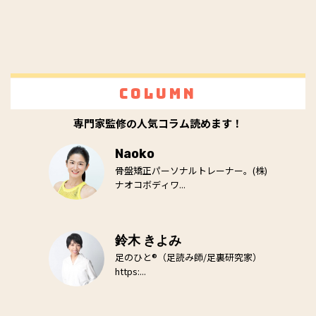
Column
専門家監修の人気コラム読めます！
Naoko
骨盤矯正パーソナルトレーナー。(株)
ナオコボディワ...
鈴木 きよみ
足のひと®（足読み師/足裏研究家）
https:...