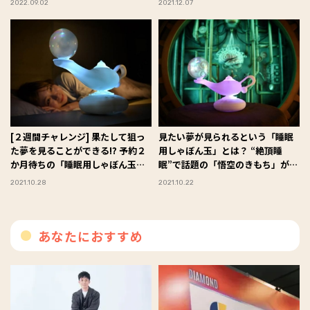
2022.09.02
2021.12.07
[２週間チャレンジ] 果たして狙っ
見たい夢が見られるという「睡眠
た夢を見ることができる⁉ 予約２
用しゃぼん玉」とは？ “絶頂睡
か月待ちの「睡眠用しゃぼん玉」
眠”で話題の「悟空のきもち」が放
を体験してみた！
つ、ユニークな新商品を徹底調
2021.10.28
2021.10.22
査！
あなたにおすすめ