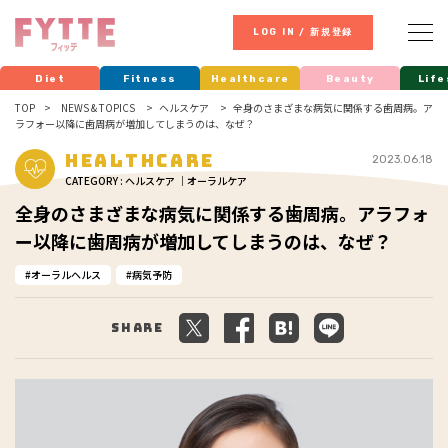
LOG IN / 新規登録
Diet
Fitness
Healthcare
Beauty
Life
TOP
NEWS & TOPICS
ヘルスケア
全身のさまざまな病気に関係する歯周病。ア
ラフォー以降に歯周病が増加してしまうのは、なぜ？
Healthcare
2023.06.18
CATEGORY : ヘルスケア ｜オーラルケア
全身のさまざまな病気に関係する歯周病。アラフォ
ー以降に歯周病が増加してしまうのは、なぜ？
オーラルヘルス
病気予防
Share