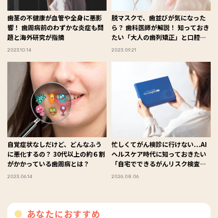
歯茎の不健康が血管や全身に悪影
脱マスクで、歯並びが気になった
響！ 歯周病前のわずかな炎症も問
ら？ 歯科医師が解説！ 知っておき
題と海外研究が指摘
たい「大人の歯列矯正」と口腔ケ
アのポイント
2023.10.14
2023.09.21
自覚症状なしだけど、どんなふう
忙しくてがん検診に行けない…AI
に悪化するの？ 30代以上の約６割
ヘルスケア時代に知っておきたい
がかかっている歯周病とは？
「自宅でできるがんリスク検査」
とは【前編】
2023.06.14
2026.08.06
あなたにおすすめ