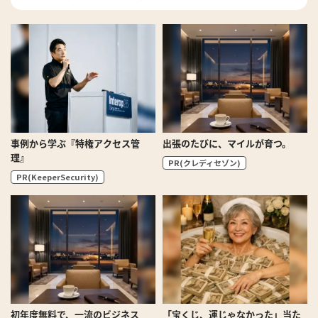
事例から学ぶ『特権アクセス管
出張のたびに、マイルが育つ。
理』
PR(クレディセゾン)
PR(KeeperSecurity)
初年度無料で、一流のビジネス
「宝くじ、運じゃなかった」当た