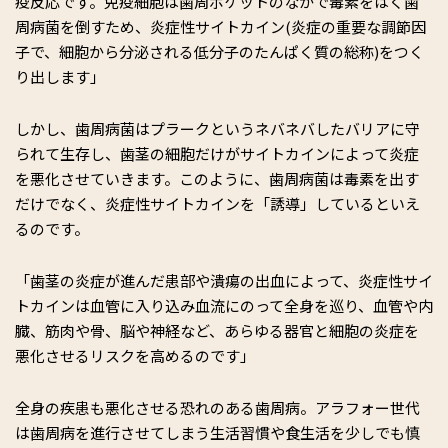
疫反応です。免疫細胞は歯周ポケットのなかで毒素をはく歯
周病菌を倒すため、炎症性サイトカイン(炎症の重要な調節因
子で、細胞から分泌される低分子のたんぱく質の総称)をつく
り出します」
しかし、歯周病菌はプラークというネバネバしたバリアに守
られて生存し、歯茎の細胞だけがサイトカインによって炎症
を悪化させていきます。このように、歯周病菌は毒素を出す
だけでなく、炎症性サイトカインを「誘導」しているといえ
るのです。
「歯茎の炎症が進んだ患部や潰瘍の出血によって、炎症性サイ
トカインは血管に入り込み血流にのって全身を巡り、血管や内
臓、筋肉や骨、脳や神経など、あらゆる器官と細胞の炎症を
悪化させるリスクを高めるのです」
全身の疾患も悪化させる恐れのある歯周病。アラフォー世代
は歯周病を進行させてしまう生活習慣や食生活を少しでも慎