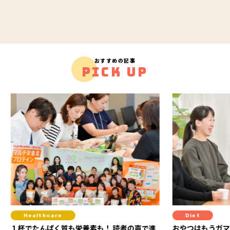
おすすめの記事
PICK UP
Diet
Hea
の声で進
おやつはもうガマンしない！ 「ラカントS」
“がんば