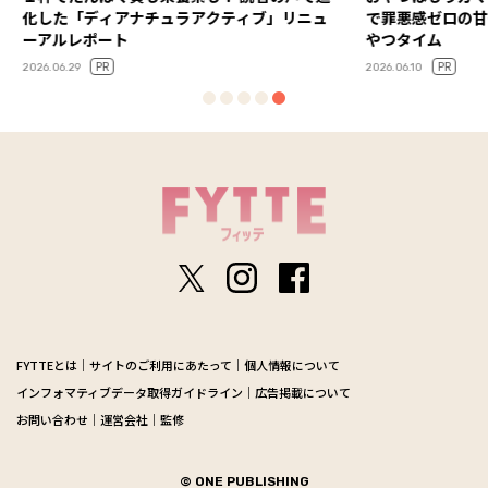
」リニュ
で罪悪感ゼロの甘～い糖質オフスイーツでお
康”へ！
やつタイム
アに注
PR
2026.06.10
2026.07.01
FYTTEとは
サイトのご利用にあたって
個人情報について
インフォマティブデータ取得ガイドライン
広告掲載について
お問い合わせ
運営会社
監修
© ONE PUBLISHING