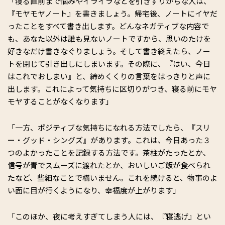
「寝る直前まで悩みやイライラなどを引きずりがちな人は、
『モヤモヤノート』を書きましょう。帰宅後、ノートにイヤだ
ったことをすべて書き出します。どんなネガティブな内容で
も、あなた以外は誰も見ないノートですから、思いのたけを
好きなだけ書きなぐりましょう。そして書き終えたら、ノー
トを閉じて引き出しにしまいます。その際に、『はい、今日
はこれでおしまい』と、締めくくりの言葉をはっきりと声に
出します。これによって気持ちに区切りがつき、寝る前にモヤ
モヤすることがなくなります」
「一方、ポジティブな気持ちになれる方法でしたら、『スリ
ー・グッド・シングズ』があります。これは、今日あった３
つのよかったことを記録する方法です。茶柱がたったとか、
信号が青でスムーズに渡れたとか、おいしいご飯が食べられ
たなど、些細なことで構いません。これを続けると、物事のよ
い面に目が行くようになり、幸福度が上がります」
「このほか、夜に考えすぎてしまう人には、『寝逃げ』とい