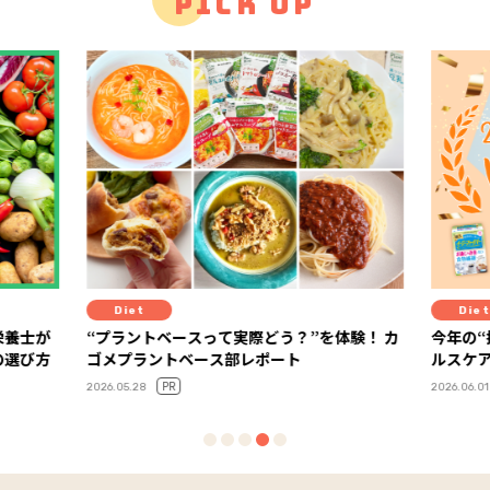
PICK UP
Diet
D
を体験！ カ
今年の“推しヘルスケア”が決定！ 「FYTTEヘ
血糖
ルスケア大賞2026」ランキング発表
が教
い”
2026.06.01
2026.0