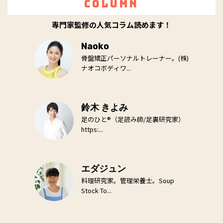
Column
専門家監修の人気コラム読めます！
Naoko
骨盤矯正パーソナルトレーナー。(株)
ナオコボディワ...
鈴木 きよみ
足のひと®（足読み師/足裏研究家）
https:...
エダジュン
料理研究家。管理栄養士。Soup
Stock To...