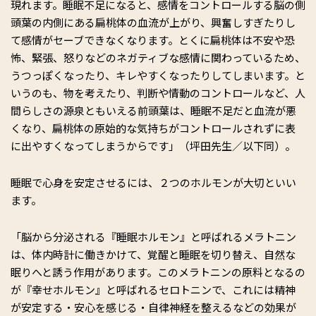
現れます。睡眠不足になると、感情をコントロールする脳の側
頭葉の内側にある扁桃体の血流が上がり、興奮しすぎたりし
て感情がセーブできなくなります。とくに扁桃体は不安や恐
怖、緊張、怒りなどのネガティブな感情に関わっているため、
うつっぽくなったり、キレやすくなったりしてしまいます。と
いうのも、物を考えたり、判断や情動のコントロールなど、人
間らしさの源泉ともいえる前頭葉は、睡眠不足だと血流が悪
くなり、扁桃体の原始的な気持ちがコントロールされずに表
に出やすくなってしまうからです」（坪田先生／以下同）。
睡眠で心身を安定させるには、２つのホルモンが大切といい
ます。
「脳から分泌される『睡眠ホルモン』と呼ばれるメラトニン
は、体内時計に働きかけて、覚醒と睡眠を切り替え、自然な
眠りへと誘う作用があります。このメラトニンの原料となるの
が『幸せホルモン』と呼ばれるセロトニンで、これには精神
が安定する・安心を感じる・自律神経を整えるなどの効果が