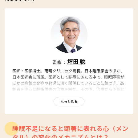
坪田 聡
監修 ：
医師・医学博士。雨晴クリニック院長。日本睡眠学会のほか、
日本医師会に所属。医師として診療にあたる中で、睡眠障害が
ほかの病気の発症や経過に深く関係していることに気づき、高
齢者を中心に睡眠障害の治療を開始。その後、治療から予防に
診療をシフトし、「快眠で健康な生活を送ろう」というコンセ
プトのもと、睡眠の質を向上させるための指導や普及に努め
もっと見る
る。著書に、『女性ホルモンが整う オトナ女子の睡眠ノー
ト』（総合法令出版）、『朝５時起きが習慣になる「５時間快
眠法」』（ダイヤモンド社）などがある。
睡眠不足になると顕著に表れる心（メン
タル）の変化のメカニズムとは？