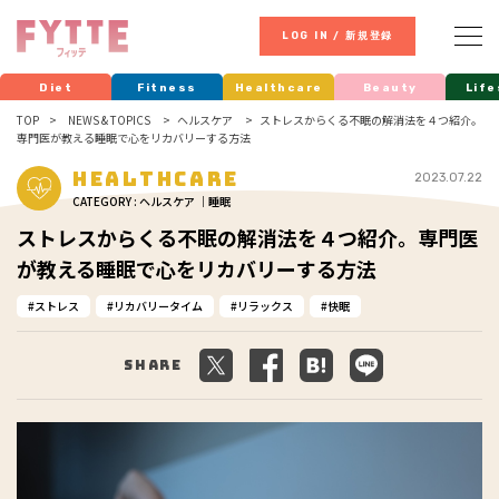
LOG IN / 新規登録
Diet
Fitness
Healthcare
Beauty
Life
TOP
NEWS & TOPICS
ヘルスケア
ストレスからくる不眠の解消法を４つ紹介。
専門医が教える睡眠で心をリカバリーする方法
Healthcare
2023.07.22
CATEGORY : ヘルスケア ｜睡眠
ストレスからくる不眠の解消法を４つ紹介。専門医
が教える睡眠で心をリカバリーする方法
ストレス
リカバリータイム
リラックス
快眠
Share