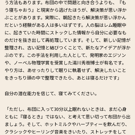
う方法もあります。布団の中で問題と向き合うよりも、『も
う寝ちゃおう』と現実から逃げたほうが、解決策が思い浮か
ぶことがあります。実際に、朝起きたら解決策が思い浮かん
だという経験がある人は多いはずです。人の脳はレム睡眠中
に、起きていた時間にストックした情報から自分に必要なも
のだけを抜き出して再処理しています。そして、新しい記憶が
整理され、古い記憶と結びつくことで、新たなアイデアが浮か
ぶのです。この手法を利用した人として、発明家のエジソン
や、ノーベル物理学賞を受賞した湯川秀樹博士が有名です。
やり方は、あせったりして眠りに執着せず、解決したいこと
をきっちり頭の中で整理できたら、あとは寝るだけです」
自分の潜在能力を信じて、寝てみてください。
「ただし、布団に入って30分以上眠れないときは、まだ心身
ともに『寝るとき』ではない、と考えて思い切って布団から出
ましょう。そして、ホットミルクやハーブティーを飲んだり、
クラシックやヒーリング音楽をきいたり、ストレッチをして