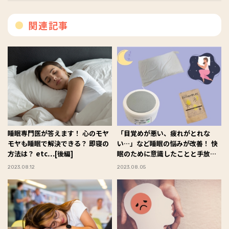
関連記事
睡眠専門医が答えます！ 心のモヤ
「目覚めが悪い、疲れがとれな
モヤも睡眠で解決できる？ 即寝の
い…」など睡眠の悩みが改善！ 快
方法は？ etc…[後編]
眠のために意識したことと手放せ
ないグッズ
2023.08.12
2023.08.05