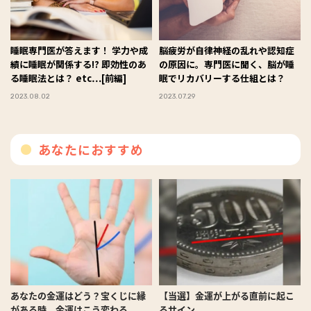
睡眠専門医が答えます！ 学力や成
脳疲労が自律神経の乱れや認知症
績に睡眠が関係する!? 即効性のあ
の原因に。専門医に聞く、脳が睡
る睡眠法とは？ etc…[前編]
眠でリカバリーする仕組とは？
2023.08.02
2023.07.29
あなたにおすすめ
あなたの金運はどう？宝くじに縁
【当選】金運が上がる直前に起こ
がある時、金運はこう変わる
るサイン