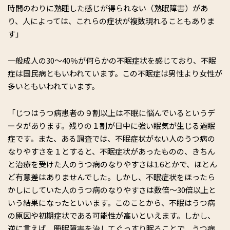
時間のわりに熟睡した感じが得られない（熟眠障害）があ
り、人によっては、これらの症状が複数現れることもありま
す」
一般成人の30～40％が何らかの不眠症状を感じており、不眠
症は国民病ともいわれています。この不眠症は男性より女性が
多いともいわれています。
「じつはうつ病患者の９割以上は不眠に悩んでいるというデ
ータがあります。残りの１割が日中に強い眠気が生じる過眠
症です。また、ある調査では、不眠症状がない人のうつ病の
なりやすさを１とすると、不眠症状があったものの、きちん
と治療を受けた人のうつ病のなりやすさは1.6とかで、ほとん
ど有意差はありませんでした。しかし、不眠症状をほったら
かしにしていた人のうつ病のなりやすさは数倍〜30倍以上と
いう結果になったといいます。このことから、不眠はうつ病
の原因や初期症状である可能性が高いといえます。しかし、
逆に言えば、睡眠障害を治してぐっすり眠ることで、うつ病