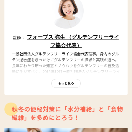
フォーブス 弥生 （グルテンフリーライ
監修 ：
フ協会代表）
一般社団法人グルテンフリーライフ協会代表理事。身内のグル
テン過敏症をきっかけにグルテンフリーの探求と実践の道へ。
長年にわたり培った知恵とノウハウをグルテンフリーの普及活
動に生かすべく、2013年12月一般社団法人グルテンフリーライ
フ協会を設立。 著書に、自身の経験と実践レシピをまとめた
『２週間、小麦をやめてみませんか？』（三五館）。
もっと見る
HP
https://glutenfree-life.net
秋冬の便秘対策に「水分補給」と「食物
繊維」を多めにとろう！