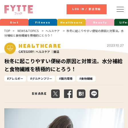
LOG IN / 新規登録
Diet
Fitness
Healthcare
Beauty
Life
TOP
NEWS & TOPICS
ヘルスケア
秋冬に起こりやすい便秘の原因と対策法。水
分補給と食物繊維を積極的にとろう！
Healthcare
2023.10.27
CATEGORY : ヘルスケア ｜腸活
秋冬に起こりやすい便秘の原因と対策法。水分補給
と食物繊維を積極的にとろう！
アレルギー
グルテンフリー
腸内環境
食物繊維
Share