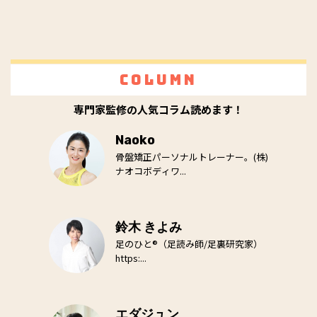
Column
専門家監修の人気コラム読めます！
Naoko
骨盤矯正パーソナルトレーナー。(株)
ナオコボディワ...
鈴木 きよみ
足のひと®（足読み師/足裏研究家）
https:...
エダジュン