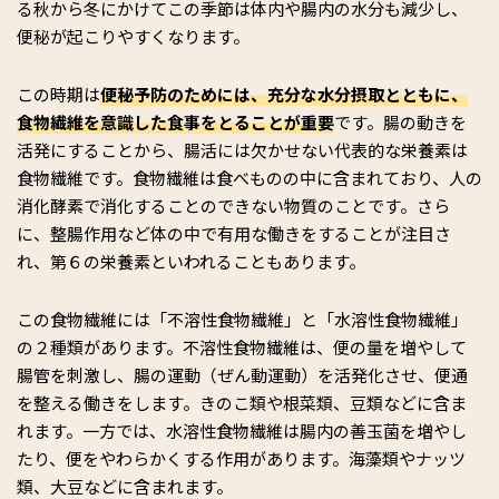
る秋から冬にかけてこの季節は体内や腸内の水分も減少し、
便秘が起こりやすくなります。
この時期は
便秘予防のためには、充分な水分摂取とともに、
食物繊維を意識した食事をとることが重要
です。腸の動きを
活発にすることから、腸活には欠かせない代表的な栄養素は
食物繊維です。食物繊維は食べものの中に含まれており、人の
消化酵素で消化することのできない物質のことです。さら
に、整腸作用など体の中で有用な働きをすることが注目さ
れ、第６の栄養素といわれることもあります。
この食物繊維には「不溶性食物繊維」と「水溶性食物繊維」
の２種類があります。不溶性食物繊維は、便の量を増やして
腸管を刺激し、腸の運動（ぜん動運動）を活発化させ、便通
を整える働きをします。きのこ類や根菜類、豆類などに含ま
れます。一方では、水溶性食物繊維は腸内の善玉菌を増やし
たり、便をやわらかくする作用があります。海藻類やナッツ
類、大豆などに含まれます。