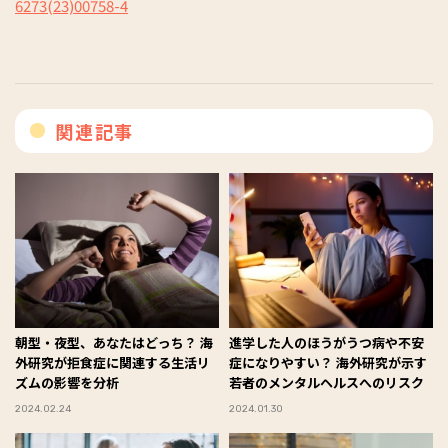
6273(23)00758-4
関連記事
朝型・夜型、あなたはどっち？ 海
進学した人のほうがうつ病や不安
外研究が拒食症に関連する生活リ
症になりやすい？ 海外研究が示す
ズムの影響を分析
若者のメンタルヘルスへのリスク
2024.02.24
2024.01.30