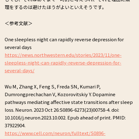
理をするのは避けたほうがよいといえそうです。
＜参考文献＞
One sleepless night can rapidly reverse depression for
several days
https://news.northwestern.edu/stories/2023/11/one-
sleepless-night-can-rapidly-reverse-depression-for-
several-days/
Wu M, Zhang X, Feng S, Freda SN, Kumari P,
Dumrongprechachan V, Kozorovitskiy Y. Dopamine
pathways mediating affective state transitions after sleep
loss. Neuron. 2023 Oct 26:S0896-6273(23)00758-4. doi:
10.1016/j.neuron.2023.10.002. Epub ahead of print. PMID:
37922904.
https://www.cell.com/neuron/fulltext/S0896-