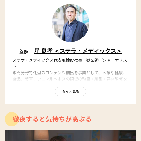
星 良孝 ＜ステラ・メディックス＞
監修 ：
ステラ・メディックス代表取締役社長 獣医師／ジャーナリス
ト
専門分野特化型のコンテンツ創出を事業として、医療や健康、
食品、美容、アニマルヘルスの領域の執筆・編集・審査監修を
担っている。東京大学農学部獣医学課程を卒業後、日本経済新
聞社グループの日経BP社において「日経メディカル」「日経バ
もっと見る
イオテク」「日経ビジネス」の編集者、記者を務めた後、医療
ポータルサイト最大手のエムスリーなどを経て、2017年に会社
設立。YouTubeステラチャンネルでもヘルスケアの話題を発
信。
徹夜すると気持ちが高ぶる
YouTube：
https://youtube.com/@stellach