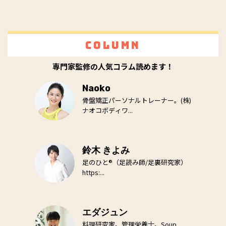
Column
専門家監修の人気コラム読めます！
Naoko
骨盤矯正パーソナルトレーナー。(株)
ナオコボディワ...
鈴木 きよみ
足のひと®（足読み師/足裏研究家）
https:...
エダジュン
料理研究家。管理栄養士。Soup