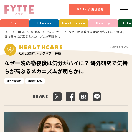
LOG IN / 新規登録
Diet
Fitness
Healthcare
Beauty
Life
TOP
NEWS & TOPICS
ヘルスケア
なぜ一晩の徹夜後は気分がハイに？ 海外研
究で気持ちが高ぶるメカニズムが明らかに
Healthcare
2024.01.23
CATEGORY : ヘルスケア ｜睡眠
なぜ一晩の徹夜後は気分がハイに？ 海外研究で気持
ちが高ぶるメカニズムが明らかに
うつ症状
病気予防
Share