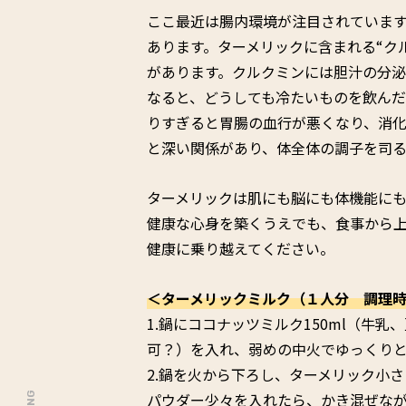
ここ最近は腸内環境が注目されていま
あります。ターメリックに含まれる“ク
があります。クルクミンには胆汁の分
なると、どうしても冷たいものを飲ん
りすぎると胃腸の血行が悪くなり、消
と深い関係があり、体全体の調子を司る
ターメリックは肌にも脳にも体機能に
健康な心身を築くうえでも、食事から
健康に乗り越えてください。
＜ターメリックミルク（１人分 調理時
1.鍋にココナッツミルク150ml（牛
可？）を入れ、弱めの中火でゆっくり
2.鍋を火から下ろし、ターメリック小
パウダー少々を入れたら、かき混ぜな