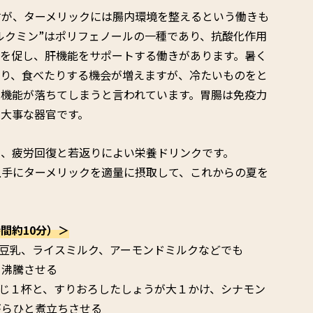
すが、ターメリックには腸内環境を整えるという働きも
ルクミン”はポリフェノールの一種であり、抗酸化作用
泌を促し、肝機能をサポートする働きがあります。暑く
だり、食べたりする機会が増えますが、冷たいものをと
化機能が落ちてしまうと言われています。胃腸は免疫力
大事な器官です。
も、疲労回復と若返りによい栄養ドリンクです。
上手にターメリックを適量に摂取して、これからの夏を
間約10分）＞
乳、豆乳、ライスミルク、アーモンドミルクなどでも
と沸騰させる
さじ１杯と、すりおろしたしょうが大１かけ、シナモン
がらひと煮立ちさせる