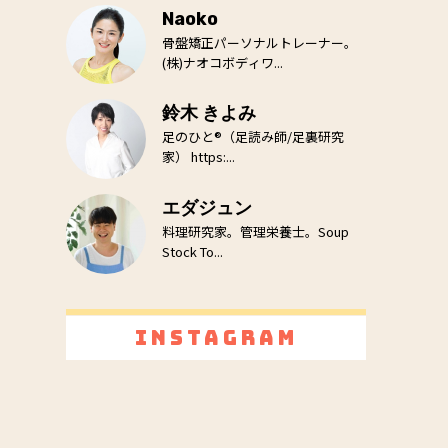
Naoko
骨盤矯正パーソナルトレーナー。
(株)ナオコボディワ...
鈴木 きよみ
足のひと®（足読み師/足裏研究
家） https:...
エダジュン
料理研究家。管理栄養士。Soup
Stock To...
Instagram