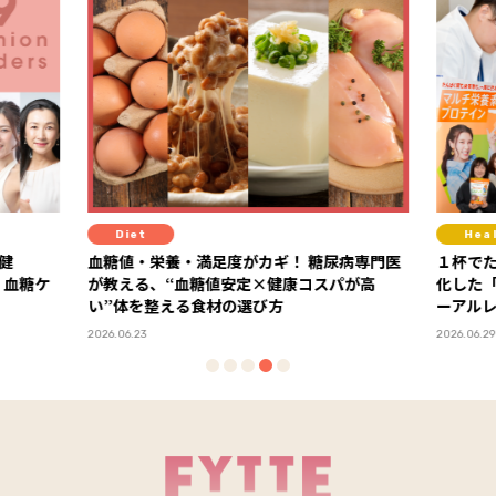
Diet
Hea
健
血糖値・栄養・満足度がカギ！ 糖尿病専門医
１杯で
・血糖ケ
が教える、“血糖値安定×健康コスパが高
化した
い”体を整える食材の選び方
ーアル
2026.06.23
2026.06.29