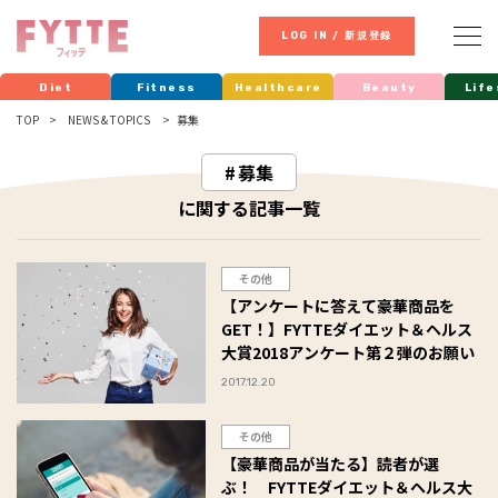
LOG IN / 新規登録
Diet
Fitness
Healthcare
Beauty
Life
TOP
NEWS & TOPICS
募集
募集
に関する記事一覧
その他
【アンケートに答えて豪華商品を
GET！】FYTTEダイエット＆ヘルス
大賞2018アンケート第２弾のお願い
2017.12.20
その他
【豪華商品が当たる】読者が選
ぶ！ FYTTEダイエット＆ヘルス大