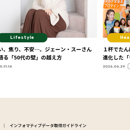
Lifestyle
Hea
い、焦り、不安…。ジェーン・スーさん
１杯でたん
語る「50代の壁」の越え方
進化した「
ニューアル
5.11.14
2026.06.29
インフォマティブデータ取得ガイドライン