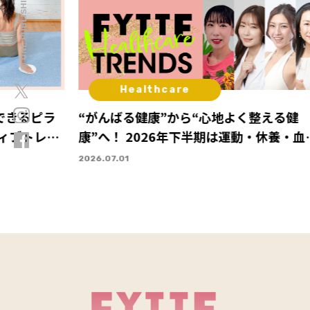
© ONE PUBLISHING
Healthcare
できるピラ
“がんばる健康”から“心地よく整える健
ティブトレー
康”へ！ 2026年下半期は運動・休養・血
ケアに注目
2026.07.01