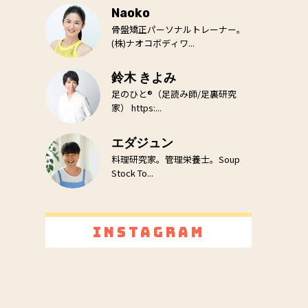
Naoko
骨盤矯正パーソナルトレーナー。
(株)ナオコボディワ...
鈴木 きよみ
足のひと®（足読み師/足裏研究
家） https:...
エダジュン
料理研究家。管理栄養士。Soup
Stock To...
Instagram