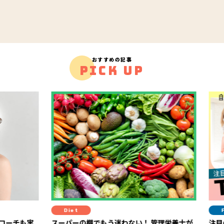
おすすめの記事
PICK UP
Diet
Fit
ーチも実
スーパーの棚でもう迷わない！ 管理栄養士が
注目の