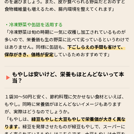
のを選びましょう。また、皮が食べられる野菜だとおのずと
食物繊維量も増えるため、腸内環境を整えてくれます」
・冷凍野菜や缶詰を活用する
「冷凍野菜は旬の時期に一気に収穫し加工されているものが
多いので、栄養価も生の野菜に比べて劣っているというわけで
はありません。同様に缶詰も、
下ごしらえの手間も省けて、
保存がきき、価格が安定
しているためおすすめです」
もやしは安いけど、栄養もほとんどないって本
当？
１袋30～50円と安く、節約料理に欠かせない食材といえば、
もやし。同時に栄養価がほとんどないイメージもあります
が、実際はどうなのでしょうか。
「もやしは、
緑豆もやしと大豆もやしで栄養価が大きく異な
ります
。緑豆を発芽させたものが緑豆もやしで、スーパーに
多く売られているもやしはこちらです。大豆もやしは大豆を