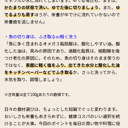
ミネラルが水に流れてしまいます。ゆでる場合も、まずは、
かたまりの状態で洗い、ゆでた後に切りましょう
。また、
ゆ
でるよりも蒸す
ほうが、栄養がゆで汁に流れていかないので
栄養価を逃しません」
・魚の切り身は、ふき取るor軽く洗う
「魚に多く含まれるオメガ３脂肪酸は、酸化しやすい油。酸
化した油は、臭みの原因であり、過酸化脂質は、細胞膜を傷
つけ老化の原因に。そのため、魚の切り身はそのまま使うの
ではなく、
表面に軽く塩をふり、出てきた水分と酸化した油
をキッチンペーパーなどでふき取る
か、さっと洗ってから、
水気を取り、調理しましょう」
※含有量は全て100gあたりの数値です。
日々の食材選びは、ちょっとした知識でぐっと変わります。
おいしさも栄養もあきらめずに、健康コスパのいい選択を続
けることが大事。今回のポイントを毎日の買い物や料理に役