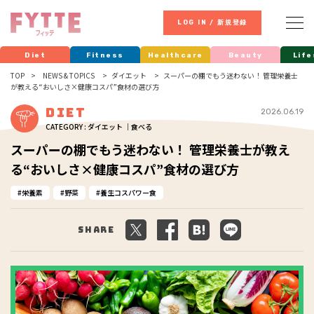
LOG IN / 新規登録
Diet
Fitness
Healthcare
Beauty
Life
TOP
NEWS & TOPICS
ダイエット
スーパーの棚でもう迷わない！ 管理栄養士
が教える“おいしさ×健康コスパ”食材の選び方
Diet
2026.06.19
CATEGORY : ダイエット ｜食べる
スーパーの棚でもう迷わない！ 管理栄養士が教え
る“おいしさ×健康コスパ”食材の選び方
栄養素
野菜
養生コスパワー食
Share