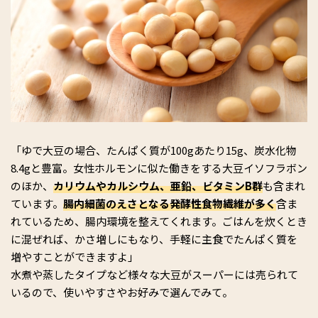
「ゆで大豆の場合、たんぱく質が100gあたり15g、炭水化物
8.4gと豊富。女性ホルモンに似た働きをする大豆イソフラボン
のほか、
カリウムやカルシウム、亜鉛、ビタミンB群
も含まれ
ています。
腸内細菌のえさとなる発酵性食物繊維が多く
含ま
れているため、腸内環境を整えてくれます。ごはんを炊くとき
に混ぜれば、かさ増しにもなり、手軽に主食でたんぱく質を
増やすことができますよ」
水煮や蒸したタイプなど様々な大豆がスーパーには売られて
いるので、使いやすさやお好みで選んでみて。