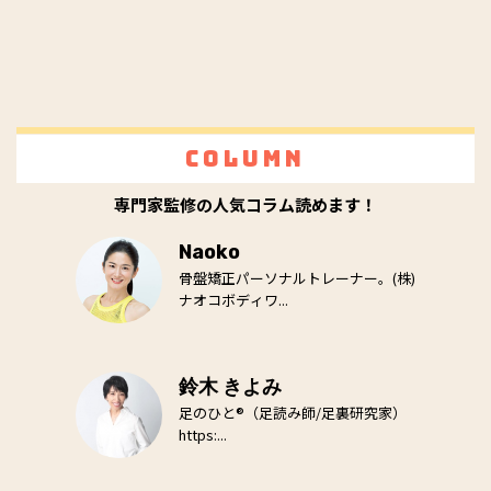
Column
専門家監修の人気コラム読めます！
Naoko
骨盤矯正パーソナルトレーナー。(株)
ナオコボディワ...
鈴木 きよみ
足のひと®（足読み師/足裏研究家）
https:...