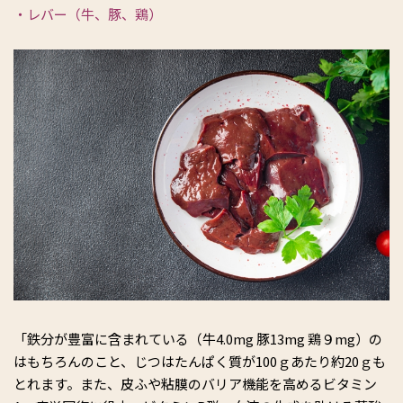
・レバー（牛、豚、鶏）
「鉄分が豊富に含まれている（牛4.0mg 豚13mg 鶏９mg）の
はもちろんのこと、じつはたんぱく質が100ｇあたり約20ｇも
とれます。また、皮ふや粘膜のバリア機能を高めるビタミン