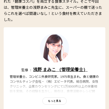
れた「健康コスパ」を両立する食事スタイル。そこで今回
は、管理栄養士の浅野まみこ先生に、スーパーの棚で迷った
らこれを選べば間違いなし！という食材を教えていただきま
した。
浅野 まみこ （管理栄養士）
監修 ：
管理栄養士、コンビニ外食研究家。1975年生まれ。食と健康の
コンサルティング会社・（株）エビータ代表。総合病院、女性
クリニック、企業カウンセリングにて1万8000件以上の栄養相
談を実施。その経験を生かし、現在は、食育活動やレシピ開
発、食のコンサルティングをはじめ、講演、栄養指導など多方
面で活躍中。テレビ、雑誌をはじめ、メディア出演多数。「食
もっと見る
生活が楽しいと人生が100倍楽しい！」をモットーに活動して