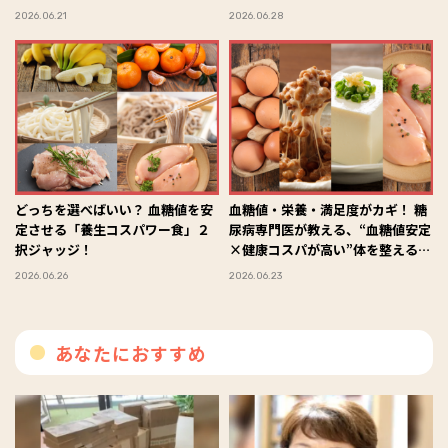
2026.06.21
2026.06.28
どっちを選べばいい？ 血糖値を安
血糖値・栄養・満足度がカギ！ 糖
定させる「養生コスパワー食」２
尿病専門医が教える、“血糖値安定
択ジャッジ！
×健康コスパが高い”体を整える食
材の選び方
2026.06.26
2026.06.23
あなたにおすすめ