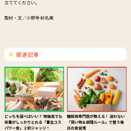
立ててください。
取材・文／小野寺 紗名美
関連記事
どっちを選べばいい？ 物価高でも
糖尿病専門医が教える！ 迷わない
栄養がしっかりとれる「養生コス
「買い物＆調理ルール」で整う毎
パワー食」２択ジャッジ！
日の食習慣