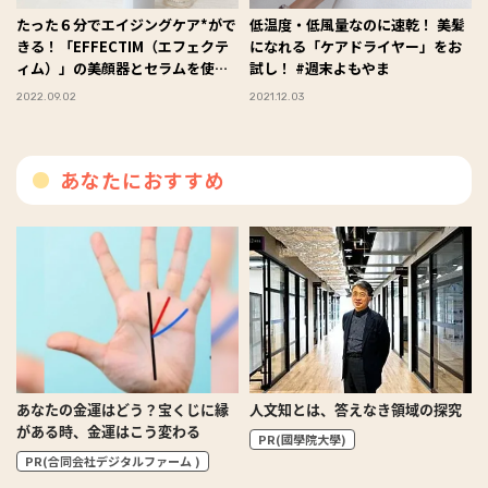
たった６分でエイジングケア*がで
低温度・低風量なのに速乾！ 美髪
きる！「EFFECTIM（エフェクテ
になれる「ケアドライヤー」をお
ィム）」の美顔器とセラムを使っ
試し！ #週末よもやま
てみた #週末よもやま
2022.09.02
2021.12.03
あなたにおすすめ
あなたの金運はどう？宝くじに縁
人文知とは、答えなき領域の探究
がある時、金運はこう変わる
PR(國學院大學)
PR(合同会社デジタルファーム )