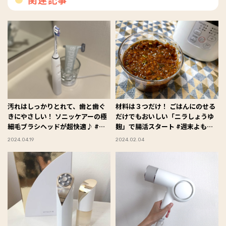
汚れはしっかりとれて、歯と歯ぐ
材料は３つだけ！ ごはんにのせる
きにやさしい！ ソニッケアーの極
だけでもおいしい「ニラしょうゆ
細毛ブラシヘッドが超快適♪ #週
麹」で腸活スタート #週末よもや
末よもやま
ま
2024.04.19
2024.02.04