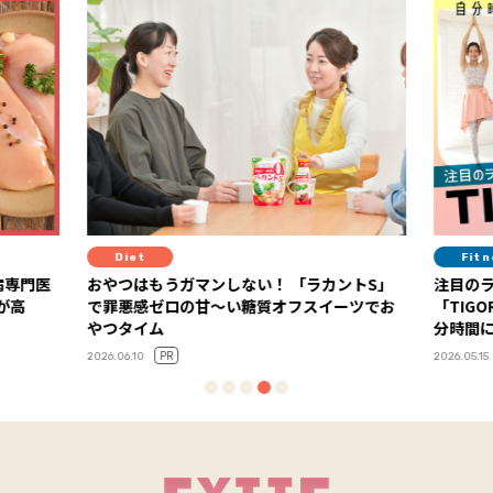
Diet
Fitness
おやつはもうガマンしない！ 「ラカントS」
注目のライフス
で罪悪感ゼロの甘～い糖質オフスイーツでお
「TIGORA」
やつタイム
分時間に集中し
PR
PR
2026.06.10
2026.05.15