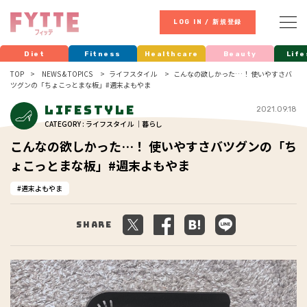
LOG IN / 新規登録
Diet
Fitness
Healthcare
Beauty
Life
TOP
NEWS & TOPICS
ライフスタイル
こんなの欲しかった…！ 使いやすさバ
ツグンの「ちょこっとまな板」#週末よもやま
Lifestyle
2021.09.18
CATEGORY : ライフスタイル ｜暮らし
こんなの欲しかった…！ 使いやすさバツグンの「ち
ょこっとまな板」#週末よもやま
週末よもやま
Share