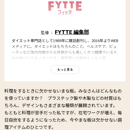
FYTTE 編集部
監修 ：
ダイエット専門誌として1989年に雑誌創刊し、2016年よりWEB
メディアに。ダイエットはもちろんのこと、ヘルスケア、ビュ
ーティなど体の内側からも外側からも美しくかつ健康でいるた
めの体づくりのノウハウを、専門家への取材とともに紹
介。“もっと、ずっと、ヘルシーな私”のキャッチフレーズとと
もに、編集部員も自らさまざまなヘルシーネタを日々お試し
もっと見る
中！
料理をするときに欠かせないまな板。みなさんはどんなもの
を使っていますか？ プラスチック製や木製などの材質はも
ちろん、デザインもさまざまな種類が展開されています。
もともと料理が苦手だった私ですが、在宅ワークが増え、毎
日自炊をするようになったため、今やまな板は欠かせない調
理アイテムのひとつです。