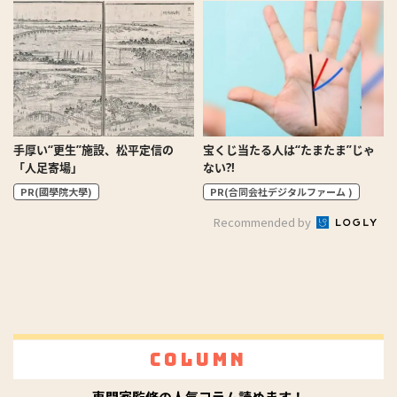
手厚い“更生”施設、松平定信の
宝くじ当たる人は“たまたま”じゃ
「人足寄場」
ない?!
PR(國學院大學)
PR(合同会社デジタルファーム )
Recommended by
Column
専門家監修の人気コラム読めます！