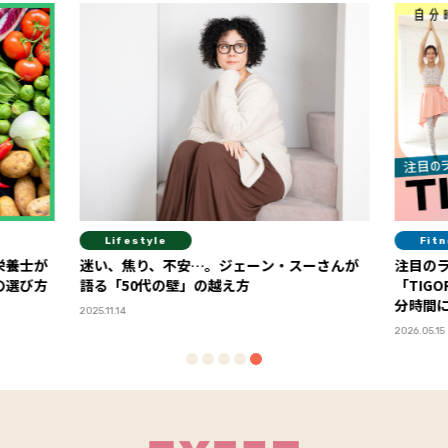
Lifestyle
Fit
栄養士が
迷い、焦り、不安…。ジェーン・スーさんが
注目の
の選び方
語る「50代の壁」の越え方
「TIG
分時間
2025.11.14
2026.05.15