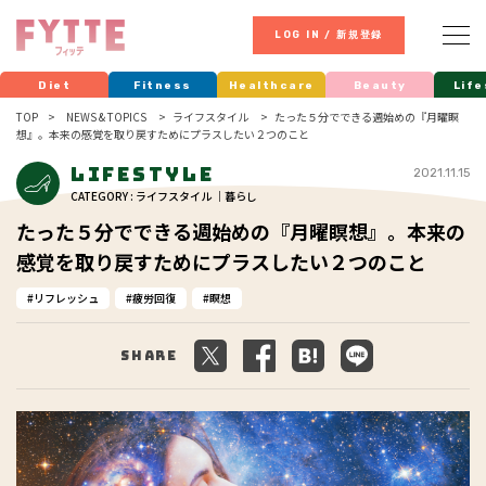
LOG IN / 新規登録
Diet
Fitness
Healthcare
Beauty
Life
TOP
NEWS & TOPICS
ライフスタイル
たった５分でできる週始めの『月曜瞑
想』。本来の感覚を取り戻すためにプラスしたい２つのこと
Lifestyle
2021.11.15
CATEGORY : ライフスタイル ｜暮らし
たった５分でできる週始めの『月曜瞑想』。本来の
感覚を取り戻すためにプラスしたい２つのこと
リフレッシュ
疲労回復
瞑想
Share