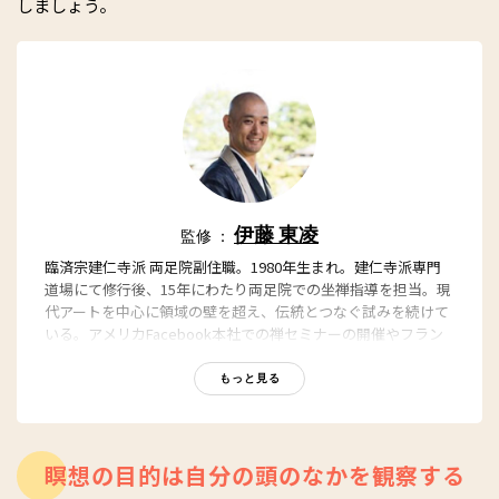
しましょう。
伊藤 東凌
監修 ：
臨済宗建仁寺派 両足院副住職。1980年生まれ。建仁寺派専門
道場にて修行後、15年にわたり両足院での坐禅指導を担当。現
代アートを中心に領域の壁を超え、伝統とつなぐ試みを続けて
いる。アメリカFacebook本社での禅セミナーの開催やフラン
ス、ドイツ、デンマークでの禅指導など、インターナショナル
な活動も。2020年4月グローバルメディテーションコミュニテ
もっと見る
ィ「雲是」、7月には禅を暮らしにとり入れるアプリ「InTrip」
をリリース。海外企業のウェルビーイングメンターや国内企業
のエグゼクティブコーチも複数担当する。
瞑想の目的は自分の頭のなかを観察する