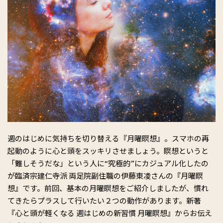
週のはじめに気持ちを切り替える『月曜瞑想』。スマホの再
起動のように心と頭をスッキリさせましょう。瞑想というと
「難しそうだな」という人に“究極的”にカジュアル化したの
が臨済宗建仁寺派 両足院副住職の伊藤東凌さんの『月曜瞑
想』です。前回、基本の月曜瞑想をご紹介しましたが、慣れ
てきたらプラスして行いたい２つの動作があります。新著
『心と頭が軽くなる 週はじめの新習慣 月曜瞑想』からお伝え