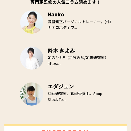
専門家監修の人気コラム読めます！
Naoko
骨盤矯正パーソナルトレーナー。(株)
ナオコボディワ...
鈴木 きよみ
足のひと®（足読み師/足裏研究家）
https:...
エダジュン
料理研究家。管理栄養士。Soup
Stock To...