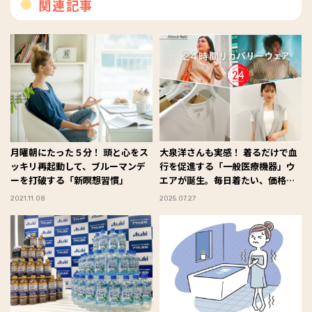
関連記事
月曜朝にたった５分！ 頭と心をス
大泉洋さんも実感！ 着るだけで血
ッキリ再起動して、ブルーマンデ
行を促進する「一般医療機器」ウ
ーを打破する「新瞑想習慣」
エアが誕生。毎日着たい、価格も
デザインも“ちょうどいい”
2021.11.08
2025.07.27