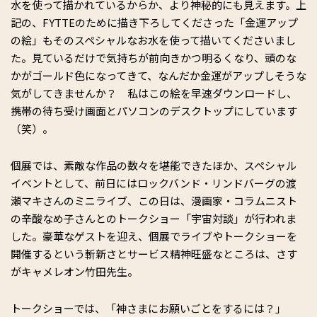
水を使って描かれているからか、より神秘的にも見えます。上
記の、FYTTEのために描き下ろしてくださった「金運アップ
の絵」もそのスペシャルなお水を使って描いてくださいまし
た。見ているだけで気持ちが前向きかつ明るくなり、頭のな
かがゴールド色になってきて、なんだか金運がアップしそうな
気がしてきませんか？ 私はこの絵を早速ダウンロードし、
携帯の待ち受け画面とパソコンのデスクトップにしています
（笑）。
個展では、素敵な作品の数々を堪能できたほか、スペシャル
イベントとして、前日にはロックバンド・リンドバーグの渡
瀬マキさんのミニライブ、この日は、漫画家・コラムニスト
の辛酸なめ子さんとのトークショー「宇宙対談」が行われま
した。豪華なゲストを迎え、個展でライブやトークショーを
開催するという斬新さとサービス精神旺盛なところは、さす
がキャメレオン竹田先生。
トークショーでは、「神さまにお願いごとをするには？」