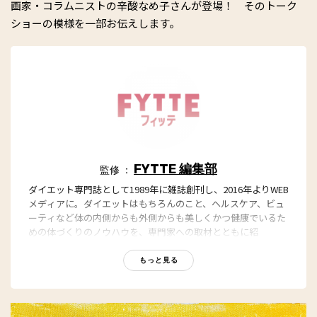
画家・コラムニストの辛酸なめ子さんが登場！ そのトーク
ショーの模様を一部お伝えします。
FYTTE 編集部
監修 ：
ダイエット専門誌として1989年に雑誌創刊し、2016年よりWEB
メディアに。ダイエットはもちろんのこと、ヘルスケア、ビュ
ーティなど体の内側からも外側からも美しくかつ健康でいるた
めの体づくりのノウハウを、専門家への取材とともに紹
介。“もっと、ずっと、ヘルシーな私”のキャッチフレーズとと
もに、編集部員も自らさまざまなヘルシーネタを日々お試し
もっと見る
中！