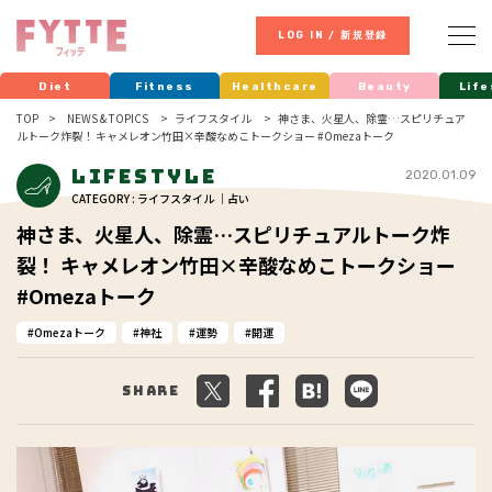
LOG IN / 新規登録
Diet
Fitness
Healthcare
Beauty
Life
TOP
NEWS & TOPICS
ライフスタイル
神さま、火星人、除霊…スピリチュア
ルトーク炸裂！ キャメレオン竹田×辛酸なめこトークショー #Omezaトーク
Lifestyle
2020.01.09
CATEGORY : ライフスタイル ｜占い
神さま、火星人、除霊…スピリチュアルトーク炸
裂！ キャメレオン竹田×辛酸なめこトークショー
#Omezaトーク
Omezaトーク
神社
運勢
開運
Share