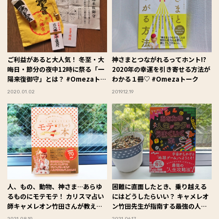
ご利益があると大人気！ 冬至・大
神さまとつながれるってホント!?
晦日・節分の夜中12時に祭る「一
2020年の幸運を引き寄せる方法が
陽来復御守」とは？ #Omezaトー
わかる１冊♡ #Omezaトーク
ク
2020.01.02
2019.12.19
人、もの、動物、神さま…あらゆ
困難に直面したとき、乗り越える
るものにモテモテ！ カリスマ占い
にはどうしたらいい？ キャメレオ
師キャメレオン竹田さんが教えて
ン竹田先生が指南する最強の人生
くれたモテる秘訣とは？ #Omeza
攻略法 #Omezaトーク