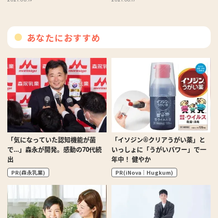
2021.08.19
2021.06.17
トーク
あなたにおすすめ
「気になっていた認知機能が菌
「イソジン®クリアうがい薬」と
で…」森永が開発。感動の70代続
いっしょに「うがいパワー」で一
出
年中！ 健やか
PR(森永乳業)
PR(iNova｜Hugkum)