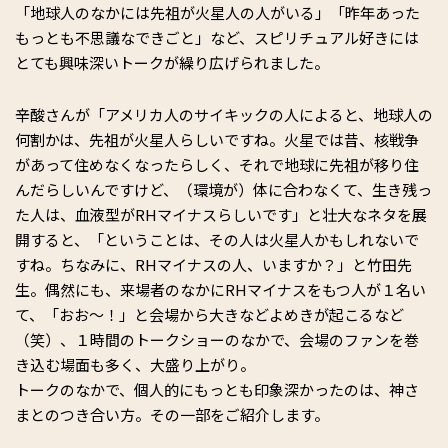
「地球人のなかには先祖が火星人の人がいる」「昨年あった
もっとも不思議なできごと」など、スピリチュアル好きには
とても興味深いトークが繰り広げられました。
辛酸さんが「アメリカ人のサイキックの人によると、地球人の
何割かは、先祖が火星人らしいですね。火星では昔、核戦争
があって住めなくなったらしく、それで地球に先祖が移り住
んだらしいんですけど、（環境が）体に合わなくて、生き残っ
た人は、血液型がRHマイナスらしいです」と壮大なネタを展
開すると、「ということは、その人は火星人かもしれないで
すね。ちなみに、RHマイナスの人、いますか？」と竹田先
生。偶然にも、来場者のなかにRHマイナスをもつ人が１名い
て、「おお～！」と会場から大きなどよめきが起こるなど
（笑）、１時間のトークショーのなかで、会場のファンを巻
き込む場面も多く、大盛り上がり。
トークのなかで、個人的にもっとも印象深かったのは、神さ
まとのつき合い方。その一部をご紹介します。