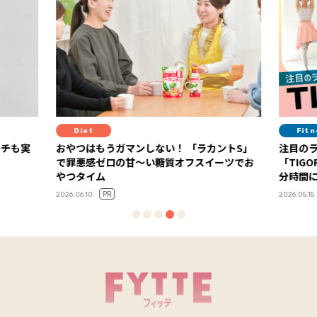
Fitness
F
カントS」
注目のライフスタイル・アイコンが選ぶ
背中
イーツでお
「TIGORA」の“UVカット＋α”ウエアで、自
ィス【
分時間に集中し、体と心を整える夏に！
ー・S
PR
2026.05.15
2025.0