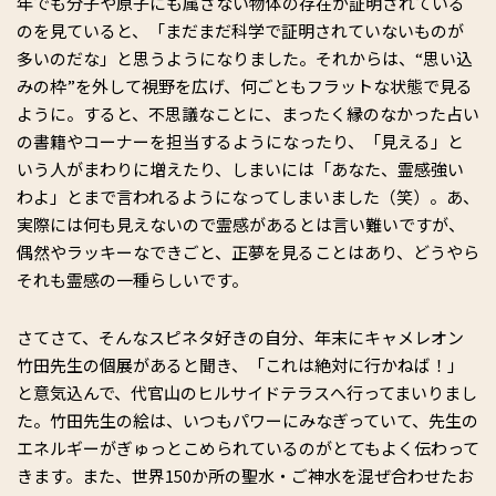
年でも分子や原子にも属さない物体の存在が証明されている
のを見ていると、「まだまだ科学で証明されていないものが
多いのだな」と思うようになりました。それからは、“思い込
みの枠”を外して視野を広げ、何ごともフラットな状態で見る
ように。すると、不思議なことに、まったく縁のなかった占い
の書籍やコーナーを担当するようになったり、「見える」と
いう人がまわりに増えたり、しまいには「あなた、霊感強い
わよ」とまで言われるようになってしまいました（笑）。あ、
実際には何も見えないので霊感があるとは言い難いですが、
偶然やラッキーなできごと、正夢を見ることはあり、どうやら
それも霊感の一種らしいです。
さてさて、そんなスピネタ好きの自分、年末にキャメレオン
竹田先生の個展があると聞き、「これは絶対に行かねば！」
と意気込んで、代官山のヒルサイドテラスへ行ってまいりまし
た。竹田先生の絵は、いつもパワーにみなぎっていて、先生の
エネルギーがぎゅっとこめられているのがとてもよく伝わって
きます。また、世界150か所の聖水・ご神水を混ぜ合わせたお