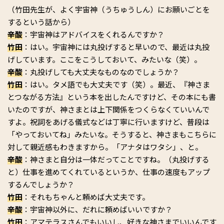
（竹田先生が、よく宇宙神（うちゅうしん）にお願いごとを
するという話から）
辛酸
：宇宙神はアドバイスをくれるんですか？
竹田
：はい。宇宙神には丸投げすると早いので、最近は丸投
げしています。ここをこうしておいて、みたいな（笑）。
辛酸
：丸投げしても大丈夫なものなのでしょうか？
竹田
：はい。タメ語でも大丈夫です（笑）。最近、『神さま
とつながる方法』という本を出したんですけど、その本にも書
いたのですが、神さまとは上下関係をつくらなくていいんで
すよ。祝詞をあげる儀式などは丁寧に行いますけど、普段は
「やっておいてね」みたいな。そうすると、神さまもこちらに
対して親近感もわきますから。「アナタはワタシ」、と。
辛酸
：神さまと自分は一体だってことですね。（丸投げする
と）仕事を進めてくれているというか、仕事の速度もアップ
するんでしょうか？
竹田
：それもちゃんと頼めば大丈夫です。
辛酸
：宇宙神以外に、だれに頼めばいいですか？
竹田
：アマテラスさんでもいいし、好きな神さまでいいんです