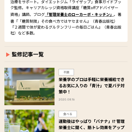
治療をサポート。ダイエットジム「ライザップ」食事ガイドブッ
ク監修。キャリアカレッジ資格取得講座「糖質offアドバイザー
資格」講師。ブログ
「管理栄養士のローカーボ・キッチン」
。著
書『「糖質制限」その食べ方ではヤセません』（青春出版社）
『２週間で体が変わるグルテンフリーの毎日ごはん』（青春出版
社）など多数。
監修記事一覧
不調
栄養学のプロは手軽に栄養補給でき
るお気に入りの「青汁」で夏バテ対
策中！
2020.08.16
食べる
運動後はやっぱり「バナナ」!? 管理
栄養士に聞く、筋トレ効果をアップ