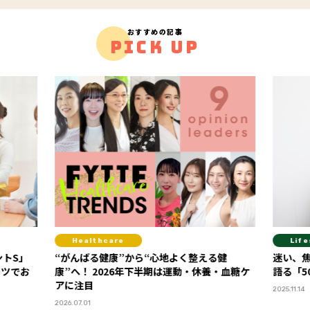
おすすめの記事
PICK UP
Healthcare
Life
ントS」
“がんばる健康”から“心地よく整える健
迷い、
ーツでお
康”へ！ 2026年下半期は運動・休養・血糖ケ
語る「5
アに注目
2025.11.14
2026.07.01