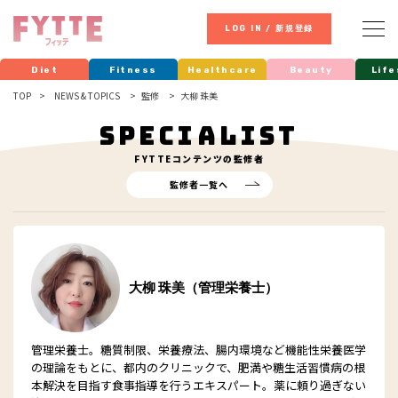
LOG IN / 新規登録
Diet
Fitness
Healthcare
Beauty
Life
TOP
NEWS & TOPICS
監修
大柳 珠美
SPECIALIST
FYTTE
コンテンツの監修者
監修者一覧へ
大柳 珠美（管理栄養士）
管理栄養士。糖質制限、栄養療法、腸内環境など機能性栄養医学
の理論をもとに、都内のクリニックで、肥満や糖生活習慣病の根
本解決を目指す食事指導を行うエキスパート。薬に頼り過ぎない