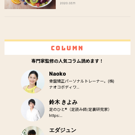
2020.03.11
Column
専門家監修の人気コラム読めます！
Naoko
骨盤矯正パーソナルトレーナー。(株)
ナオコボディワ...
鈴木 きよみ
足のひと®（足読み師/足裏研究家）
https:...
エダジュン