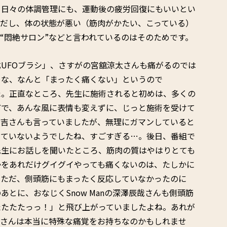
も日々の体調管理にも、運動後の疲労回復にもいいとい
ただし、体の状態が悪い（筋肉がかたい、こっている）
“悶絶サロン”などと言われているのはそのためです。
UFOブラシ」、さすがの宮舘涼太さんも痛がるのでは
…な、なんと「まったく痛くない」というので
た。正直なところ、先生に施術されると初めは、多くの
どで、あんな風に表情も変えずに、じっと施術を受けて
有吉さんも言っていましたが、無理にガマンしていると
じていないようでしたね、すごすぎる…。後日、番組で
先生にお話しを聞いたところ、筋肉の質はやはりとても
かをあれだけグイグイやっても痛くないのは、たしかに
。ただ、側頭筋にもまったく反応していなかったのに
とに、おなじくSnow Manの深澤辰哉さんも側頭筋
たたたたっっ！」と飛び上がっていましたよね。あれが
舘さんは本当に特殊な痛覚をお持ちなのかもしれませ