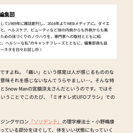
 編集部
て1989年に雑誌創刊し、2016年よりWEBメディアに。ダイエ
こと、ヘルスケア、ビューティなど体の内側からも外側からも美
るための体づくりのノウハウを、専門家への取材とともに紹
と、ヘルシーな私”のキャッチフレーズとともに、編集部員も自
シーネタを日々お試し中！
いですよね。「痛い」という感覚は人が感じるもののな
る意味それを感じないなんてうらやましい…。そんな特
Snow Manの宮舘涼太さんだというのです。ではそ
いうことでこのたび、「ミオドレ式UFOブラシ」での
イジングサロン
「ソリデンテ」
の理学療法士・小野晴康
っている部分をほぐして、体をいい状態にもっていく