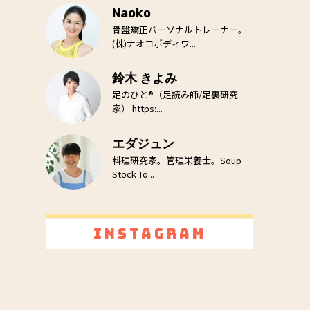
Naoko
骨盤矯正パーソナルトレーナー。
(株)ナオコボディワ...
鈴木 きよみ
足のひと®（足読み師/足裏研究
家） https:...
エダジュン
料理研究家。管理栄養士。Soup
Stock To...
Instagram