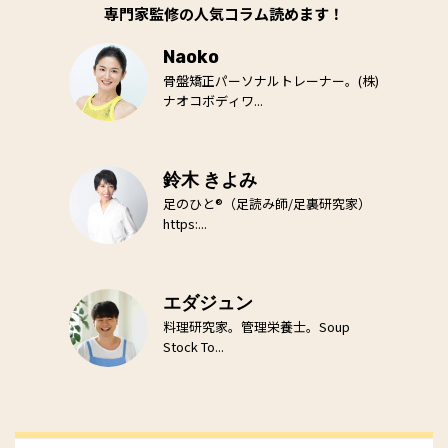
専門家監修の人気コラム読めます！
Naoko
骨盤矯正パーソナルトレーナー。(株)
ナオコボディワ...
鈴木 きよみ
足のひと®（足読み師/足裏研究家）
https:...
エダジュン
料理研究家。管理栄養士。Soup
Stock To...