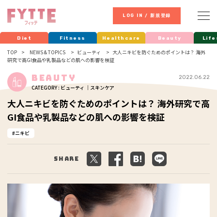
LOG IN / 新規登録
Diet
Fitness
Healthcare
Beauty
Life
TOP
NEWS & TOPICS
ビューティ
大人ニキビを防ぐためのポイントは？ 海外
研究で高GI食品や乳製品などの肌への影響を検証
Beauty
2022.06.22
CATEGORY : ビューティ ｜スキンケア
大人ニキビを防ぐためのポイントは？ 海外研究で高
GI食品や乳製品などの肌への影響を検証
ニキビ
Share