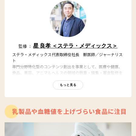
星 良孝 ＜ステラ・メディックス＞
監修 ：
ステラ・メディックス代表取締役社長 獣医師／ジャーナリス
ト
専門分野特化型のコンテンツ創出を事業として、医療や健康、
食品、美容、アニマルヘルスの領域の執筆・編集・審査監修を
担っている。東京大学農学部獣医学課程を卒業後、日本経済新
聞社グループの日経BP社において「日経メディカル」「日経バ
もっと見る
イオテク」「日経ビジネス」の編集者、記者を務めた後、医療
ポータルサイト最大手のエムスリーなどを経て、2017年に会社
設立。YouTubeステラチャンネルでもヘルスケアの話題を発
信。
乳製品や血糖値を上げづらい食品に注目
YouTube：
https://youtube.com/@stellach