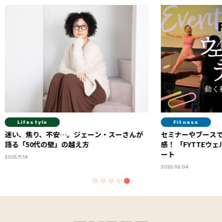
Fitness
Diet
ーさんが
セミナーやブースで最新のヘルスケアを体
血糖値
感！ 「FYTTEウェルネスデイ」イベントレポ
が教え
ート
い”体
2026.06.04
2026.06.23